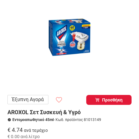
Έξυπνη Αγορά
Προσθήκη
AROXOL Σετ Συσκευή & Υγρό
Εντομοαπωθητικό 45ml
- Κωδ. προϊόντος 81013149
€ 4.74
ανά τεμάχιο
€ 0.00
ανά λίτρο