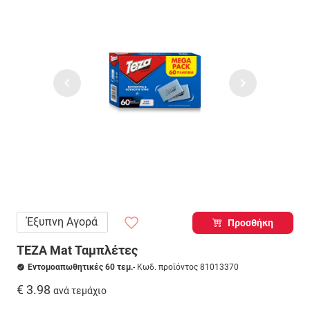
Έξυπνη Αγορά
Προσθήκη
TEZA Mat Ταμπλέτες
Εντομοαπωθητικές 60 τεμ.
- Κωδ. προϊόντος 81013370
€ 3.98
ανά τεμάχιο