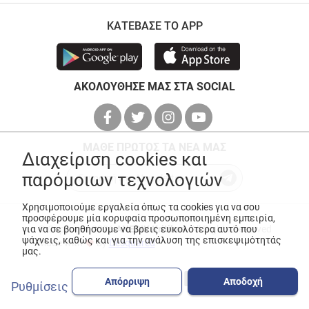
ΚΑΤΕΒΑΣΕ ΤΟ APP
ΑΚΟΛΟΥΘΗΣΕ ΜΑΣ ΣΤΑ SOCIAL
ΜΑΘΕ ΠΡΩΤΟΣ ΤΑ ΝΕΑ ΜΑΣ
Διαχείριση cookies και
παρόμοιων τεχνολογιών
Χρησιμοποιούμε εργαλεία όπως τα cookies για να σου
προσφέρουμε μία κορυφαία προσωποποιημένη εμπειρία,
για να σε βοηθήσουμε να βρεις ευκολότερα αυτό που
© Copyright 2026
ANEDIK Kritikos
. All Rights Reserved
ψάχνεις, καθώς και για την ανάλυση της επισκεψιμότητάς
Made with
by
Desquared
μας.
Απόρριψη
Αποδοχή
Ρυθμίσεις