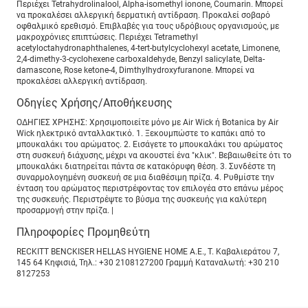
Περιέχει Tetrahydrolinalool, Alpha-isomethyl ionone, Coumarin. Μπορεί
να προκαλέσει αλλεργική δερματική αντίδραση. Προκαλεί σοβαρό
οφθαλμικό ερεθισμό. Επιβλαβές για τους υδρόβιους οργανισμούς, με
μακροχρόνιες επιπτώσεις. Περιέχει Tetramethyl
acetyloctahydronaphthalenes, 4-tert-butylcyclohexyl acetate, Limonene,
2,4-dimethy-3-cyclohexene carboxaldehyde, Benzyl salicylate, Delta-
damascone, Rose ketone-4, Dimthylhydroxyfuranone. Μπορεί να
προκαλέσει αλλεργική αντίδραση.
Οδηγίες Χρήσης/Αποθήκευσης
Ο∆ΗΓΙΕΣ ΧΡΗΣΗΣ: Χρησιμοποιείτε μόνο με Air Wick ή Botanica by Air
Wick ηλεκτρικό ανταλλακτικό. 1. Ξεκουμπώστε το καπάκι από το
μπουκαλάκι του αρώματος. 2. Εισάγετε το μπουκαλάκι του αρώματος
στη συσκευή διάχυσης, μέχρι να ακουστεί ένα "κλικ". Βεβαιωθείτε ότι το
μπουκαλάκι διατηρείται πάντα σε κατακόρυφη θέση. 3. Συνδέστε τη
συναρμολογημένη συσκευή σε μια διαθέσιμη πρίζα. 4. Ρυθμίστε την
ένταση του αρώματος περιστρέφοντας τον επιλογέα στο επάνω μέρος
της συσκευής. Περιστρέψτε το βύσμα της συσκευής για καλύτερη
προσαρμογή στην πρίζα. |
Πληροφορίες Προμηθεύτη
RECKITT BENCKISER HELLAS HYGIENE HOME A.E., Τ. Καβαλιεράτου 7,
145 64 Κηφισιά, Τηλ.: +30 2108127200 Γραμμή Καταναλωτή: +30 210
8127253