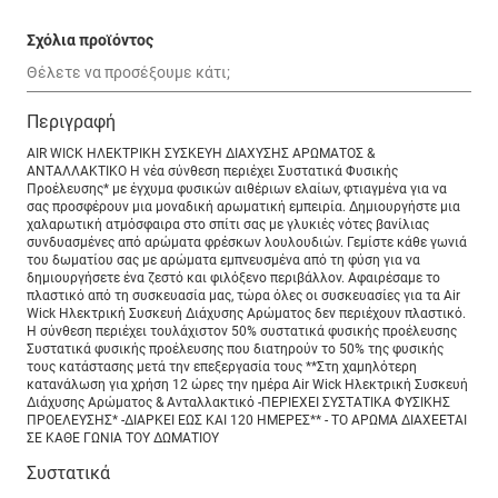
Σχόλια προϊόντος
Περιγραφή
AIR WICK ΗΛΕΚΤΡΙΚΗ ΣΥΣΚΕΥΗ ΔΙΑΧΥΣΗΣ ΑΡΩΜΑΤΟΣ &
ΑΝΤΑΛΛΑΚΤΙΚΟ Η νέα σύνθεση περιέχει Συστατικά Φυσικής
Προέλευσης* με έγχυμα φυσικών αιθέριων ελαίων, φτιαγμένα για να
σας προσφέρουν μια μοναδική αρωματική εμπειρία. Δημιουργήστε μια
χαλαρωτική ατμόσφαιρα στο σπίτι σας με γλυκιές νότες βανίλιας
συνδυασμένες από αρώματα φρέσκων λουλουδιών. Γεμίστε κάθε γωνιά
του δωματίου σας με αρώματα εμπνευσμένα από τη φύση για να
δημιουργήσετε ένα ζεστό και φιλόξενο περιβάλλον. Αφαιρέσαμε το
πλαστικό από τη συσκευασία μας, τώρα όλες οι συσκευασίες για τα Air
Wick Ηλεκτρική Συσκευή Διάχυσης Αρώματος δεν περιέχουν πλαστικό.
Η σύνθεση περιέχει τουλάχιστον 50% συστατικά φυσικής προέλευσης
Συστατικά φυσικής προέλευσης που διατηρούν το 50% της φυσικής
τους κατάστασης μετά την επεξεργασία τους **Στη χαμηλότερη
κατανάλωση για χρήση 12 ώρες την ημέρα Air Wick Ηλεκτρική Συσκευή
∆ιάχυσης Αρώματος & Ανταλλακτικό -ΠΕΡΙΕΧΕΙ ΣΥΣΤΑΤΙΚΑ ΦΥΣΙΚΗΣ
ΠΡΟΕΛΕΥΣΗΣ* -ΔΙΑΡΚΕΙ ΕΩΣ ΚΑΙ 120 ΗΜΕΡΕΣ** - ΤΟ ΑΡΩΜΑ ΔΙΑΧΕΕΤΑΙ
ΣΕ ΚΑΘΕ ΓΩΝΙΑ ΤΟΥ ΔΩΜΑΤΙΟΥ
Συστατικά