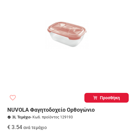
Προσθήκη
NUVOLA Φαγητοδοχείο Ορθογώνιο
3L Τεμάχιο
- Κωδ. προϊόντος 129193
€ 3.54
ανά τεμάχιο