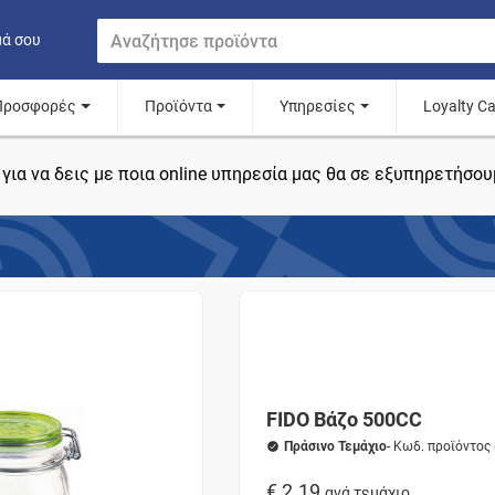
μά σου
Προσφορές
Προϊόντα
Υπηρεσίες
Loyalty C
για να δεις με ποια online υπηρεσία μας θα σε εξυπηρετήσου
FΙDΟ Βάζο 500CC
Πράσινο Τεμάχιο
- Κωδ. προϊόντος
€ 2.19
ανά τεμάχιο