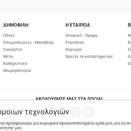
ΔΗΜΟΦΙΛΗ
Η ΕΤΑΙΡΕΙΑ
Β
Πάνες
Ιστορικό - Όραμα
Φ
Οπωροπωλείο - Μαναβική
Franchise
Ε
Γιαούρτια
Καριέρα
Σ
Φέτα
Βρείτε το κατάστημά σας
Δ
Καθαριστικά
G
Μωρομάντηλα
ΑΚΟΛΟΥΘΗΣΕ ΜΑΣ ΣΤΑ SOCIAL
ρόμοιων τεχνολογιών
 σου προσφέρουμε μία κορυφαία προσωποποιημένη εμπειρία, για να σ
μότητάς μας.