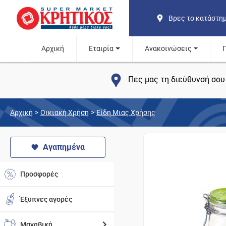
Βρες το κατάστη
Αρχική
Εταιρία
Ανακοινώσεις
Πες μας τη διεύθυνσή σου 
Αρχική
>
Οικιακή Χρήση
>
Είδη Μιας Χρήσης
Αγαπημένα
Προσφορές
Έξυπνες αγορές
Μαναβική