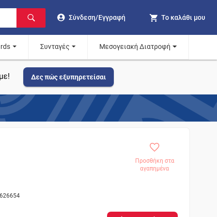
Σύνδεση/Εγγραφή
Το καλάθι μου
ards
Συνταγές
Μεσογειακή Διατροφή
με!
Δες πώς εξυπηρετείσαι
Προσθήκη στα
αγαπημένα
 626654