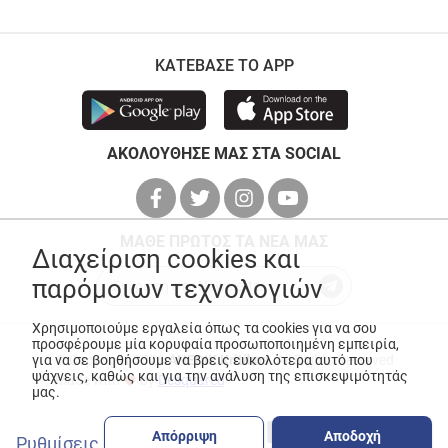
ΚΑΤΕΒΑΣΕ ΤΟ APP
ΑΚΟΛΟΥΘΗΣΕ ΜΑΣ ΣΤΑ SOCIAL
ΜΑΘΕ ΠΡΩΤΟΣ ΤΑ ΝΕΑ ΜΑΣ
Διαχείριση cookies και
παρόμοιων τεχνολογιών
Χρησιμοποιούμε εργαλεία όπως τα cookies για να σου
προσφέρουμε μία κορυφαία προσωποποιημένη εμπειρία,
για να σε βοηθήσουμε να βρεις ευκολότερα αυτό που
© Copyright 2026
ANEDIK Kritikos
. All Rights Reserved
ψάχνεις, καθώς και για την ανάλυση της επισκεψιμότητάς
Made with
by
Desquared
μας.
Απόρριψη
Αποδοχή
Ρυθμίσεις