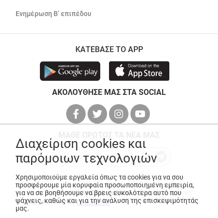
Ενημέρωση Β’ επιπέδου
ΚΑΤΕΒΑΣΕ ΤΟ APP
ΑΚΟΛΟΥΘΗΣΕ ΜΑΣ ΣΤΑ SOCIAL
ΜΑΘΕ ΠΡΩΤΟΣ ΤΑ ΝΕΑ ΜΑΣ
Διαχείριση cookies και
παρόμοιων τεχνολογιών
Χρησιμοποιούμε εργαλεία όπως τα cookies για να σου
προσφέρουμε μία κορυφαία προσωποποιημένη εμπειρία,
για να σε βοηθήσουμε να βρεις ευκολότερα αυτό που
© Copyright 2026
ANEDIK Kritikos
. All Rights Reserved
ψάχνεις, καθώς και για την ανάλυση της επισκεψιμότητάς
Made with
by
Desquared
μας.