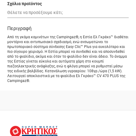
Σχόλια προϊόντος
Περιγραφή
Από τη γκάμα καμινέτων της Campingaz®, η Εστία Ελ Γκρέκο™ διαθέτει
μοντέρνο και εντυπωσιακό σχεδιασμό, ενώ ενσωματώνει το
πρωτοποριακό σύστημα σύνδεσης Easy Clic™ Plus για ευκολότερο και
πιο σίγουρο χειρισμό. Η Εστία μπορεί να συνδεθεί και να αποσυνδεθεί
από το φιαλίδιο, ακόμα και όταν το φιαλίδιο δεν είναι άδειο. Το άναμμα
της Εστίας γίνεται εύκολα και αυτόματα χάρη στο κουμπί
πιεζοηλεκτρικής ανάφλεξης, ενώ η φλόγα μπορεί να ρυθμιστεί μέσω
της ειδικής βαλβίδας. Κατανάλωση υγραερίου: 108γρ./ώρα (1,5 kW).
Λειτουργεί αποκλειστικά με τα φιαλίδια Ελ Γκρέκο™ CV 470 PLUS της
Campingaz®.