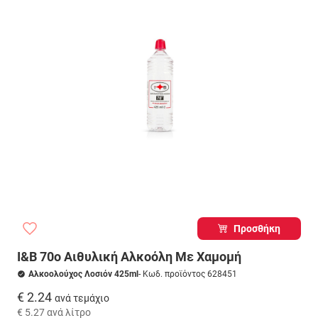
Προσθήκη
I&B 70ο Αιθυλική Αλκοόλη Με Χαμομή
Αλκοολούχος Λοσιόν 425ml
- Κωδ. προϊόντος 628451
€ 2.24
ανά τεμάχιο
€ 5.27
ανά λίτρο