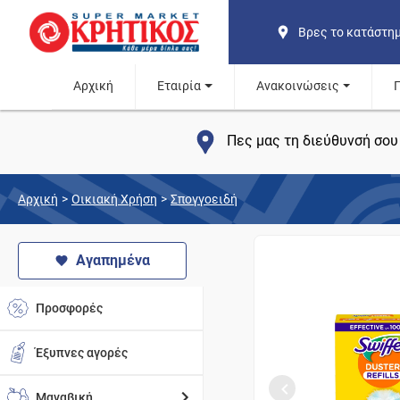
Βρες το κατάστη
Αρχική
Εταιρία
Ανακοινώσεις
Πες μας τη διεύθυνσή σου 
Αρχική
>
Οικιακή Χρήση
>
Σπογγοειδή
Αγαπημένα
Προσφορές
Έξυπνες αγορές
Μαναβική