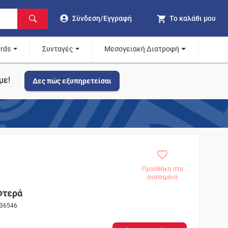
Σύνδεση/Εγγραφή
Το καλάθι μου
ards
Συνταγές
Μεσογειακή Διατροφή
με!
Δες πώς εξυπηρετείσαι
Προσθήκη στα
αγαπημένα
Φτερά
636546