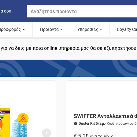
μά σου
Προσφορές
Προϊόντα
Υπηρεσίες
Loyalty C
για να δεις με ποια online υπηρεσία μας θα σε εξυπηρετήσου
SWIFFER Ανταλλακτικά 
Duster Kit 5τεμ.
- Κωδ. προϊόντος 
€ 5.28
ανά τεμάχιο