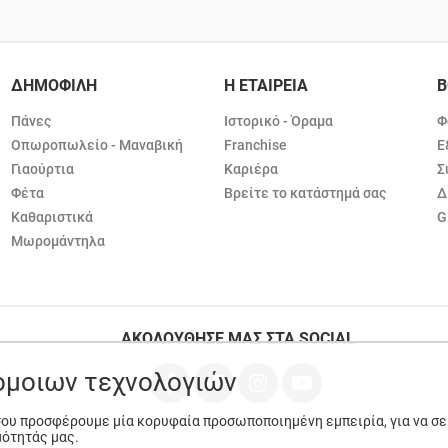
ΔΗΜΟΦΙΛΗ
Η ΕΤΑΙΡΕΙΑ
Β
Πάνες
Ιστορικό - Όραμα
Φ
Οπωροπωλείο - Μαναβική
Franchise
Ε
Γιαούρτια
Καριέρα
Σ
Φέτα
Βρείτε το κατάστημά σας
Δ
Καθαριστικά
G
Μωρομάντηλα
ΑΚΟΛΟΥΘΗΣΕ ΜΑΣ ΣΤΑ SOCIAL
ρόμοιων τεχνολογιών
 σου προσφέρουμε μία κορυφαία προσωποποιημένη εμπειρία, για να σ
μότητάς μας.