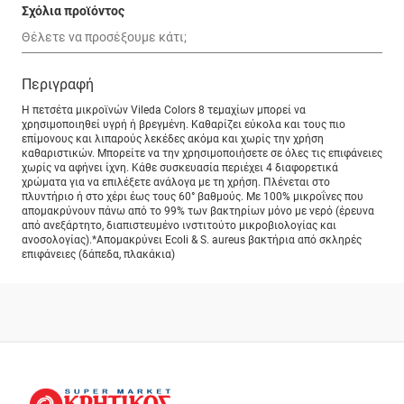
Σχόλια προϊόντος
Περιγραφή
Η πετσέτα μικροϊνών Vileda Colors 8 τεμαχίων μπορεί να
χρησιμοποιηθεί υγρή ή βρεγμένη. Καθαρίζει εύκολα και τους πιο
επίμονους και λιπαρούς λεκέδες ακόμα και χωρίς την χρήση
καθαριστικών. Μπορείτε να την χρησιμοποιήσετε σε όλες τις επιφάνειες
χωρίς να αφήνει ίχνη. Κάθε συσκευασία περιέχει 4 διαφορετικά
χρώματα για να επιλέξετε ανάλογα με τη χρήση. Πλένεται στο
πλυντήριο ή στο χέρι έως τους 60° βαθμούς. Με 100% μικροΐνες που
απομακρύνουν πάνω από το 99% των βακτηρίων μόνο με νερό (έρευνα
από ανεξάρτητο, διαπιστευμένο ινστιτούτο μικροβιολογίας και
ανοσολογίας).*Απομακρύνει Ecoli & S. aureus βακτήρια από σκληρές
επιφάνειες (δάπεδα, πλακάκια)