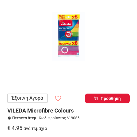
Έξυπνη Αγορά
Προσθήκη
VILEDA Microfibre Colours
Πετσέτα 8τεμ.
- Κωδ. προϊόντος 619085
€ 4.95
ανά τεμάχιο