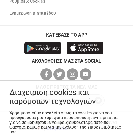
Ρυθμίσεις Cookies
Ενημέρωση Β’ επιπέδου
ΚΑΤΕΒΑΣΕ ΤΟ APP
ΑΚΟΛΟΥΘΗΣΕ ΜΑΣ ΣΤΑ SOCIAL
ΜΑΘΕ ΠΡΩΤΟΣ ΤΑ ΝΕΑ ΜΑΣ
Διαχείριση cookies και
παρόμοιων τεχνολογιών
Χρησιμοποιούμε εργαλεία όπως τα cookies για να σου
προσφέρουμε μία κορυφαία προσωποποιημένη εμπειρία,
για να σε βοηθήσουμε να βρεις ευκολότερα αυτό που
© Copyright 2026
ANEDIK Kritikos
. All Rights Reserved
ψάχνεις, καθώς και για την ανάλυση της επισκεψιμότητάς
Made with
by
Desquared
μας.