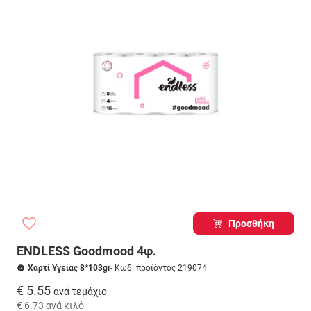
Προσθήκη
ENDLESS Goodmood 4φ.
Χαρτί Υγείας 8*103gr
- Κωδ. προϊόντος 219074
€ 5.55
ανά τεμάχιο
€ 6.73
ανά κιλό