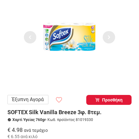
Έξυπνη Αγορά
Προσθήκη
SOFTEX Silk Vanilla Breeze 3φ. 8τεμ.
Χαρτί Υγείας 760gr
- Κωδ. προϊόντος 81019330
€ 4.98
ανά τεμάχιο
€ 6.55
ανά κιλό