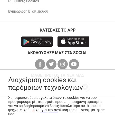
Ρυθμίσεις Cookies
Ενημέρωση Β’ επιπέδου
ΚΑΤΕΒΑΣΕ ΤΟ APP
ΑΚΟΛΟΥΘΗΣΕ ΜΑΣ ΣΤΑ SOCIAL
ΜΑΘΕ ΠΡΩΤΟΣ ΤΑ ΝΕΑ ΜΑΣ
Διαχείριση cookies και
παρόμοιων τεχνολογιών
Χρησιμοποιούμε εργαλεία όπως τα cookies για να σου
προσφέρουμε μία κορυφαία προσωποποιημένη εμπειρία,
για να σε βοηθήσουμε να βρεις ευκολότερα αυτό που
© Copyright 2026
ANEDIK Kritikos
. All Rights Reserved
ψάχνεις, καθώς και για την ανάλυση της επισκεψιμότητάς
Made with
by
Desquared
μας.