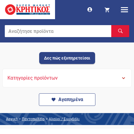
Δες πώς εξυπηρετείσαι
Κατηγορίες προϊόντων
Αγαπημένα
Αρχική
>
Παντοπωλείο
>
Αλεύρι / Σιμιγδάλι