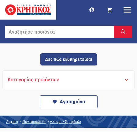
Δες πώς εξυπηρετείσαι
Κατηγορίες προϊόντων
Αγαπημένα
Αρχική
>
Παντοπωλείο
>
Αλεύρι / Σιμιγδάλι