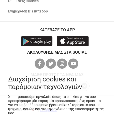
Ρυθμίσεις Cookies
Ενημέρωση Β’ επιπέδου
ΚΑΤΕΒΑΣΕ ΤΟ APP
ΑΚΟΛΟΥΘΗΣΕ ΜΑΣ ΣΤΑ SOCIAL
ΜΑΘΕ ΠΡΩΤΟΣ ΤΑ ΝΕΑ ΜΑΣ
Διαχείριση cookies και
παρόμοιων τεχνολογιών
Χρησιμοποιούμε εργαλεία όπως τα cookies για να σου
προσφέρουμε μία κορυφαία προσωποποιημένη εμπειρία,
για να σε βοηθήσουμε να βρεις ευκολότερα αυτό που
© Copyright 2026
ANEDIK Kritikos
. All Rights Reserved
ψάχνεις, καθώς και για την ανάλυση της επισκεψιμότητάς
Made with
by
Desquared
μας.