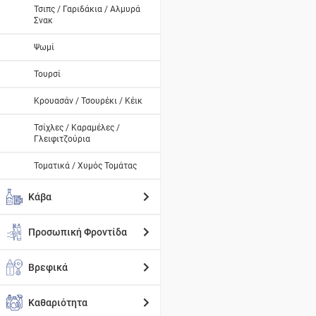
Τσιπς / Γαριδάκια / Αλμυρά
Σνακ
Ψωμί
Τουρσί
Κρουασάν / Τσουρέκι / Κέικ
Τσίχλες / Καραμέλες /
Γλειφιτζούρια
Τοματικά / Χυμός Τομάτας
Κάβα
Προσωπική Φροντίδα
Βρεφικά
Καθαριότητα