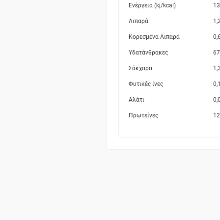
Ενέργεια (kj/kcal)
13
Λιπαρά
1,
Κορεσμένα Λιπαρά
0,
Υδατάνθρακες
67
Σάκχαρα
1,
Φυτικές ίνες
0,
Αλάτι
0,
Πρωτείνες
12