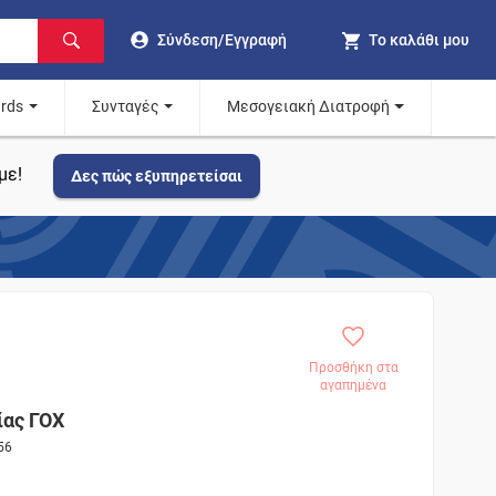
Σύνδεση/Εγγραφή
Το καλάθι μου
ards
Συνταγές
Μεσογειακή Διατροφή
με!
Δες πώς εξυπηρετείσαι
Προσθήκη στα
αγαπημένα
ας ΓΟΧ
56