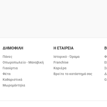
ΔΗΜΟΦΙΛΗ
Η ΕΤΑΙΡΕΙΑ
Β
Πάνες
Ιστορικό - Όραμα
Φ
Οπωροπωλείο - Μαναβική
Franchise
Ε
Γιαούρτια
Καριέρα
Σ
Φέτα
Βρείτε το κατάστημά σας
Δ
Καθαριστικά
G
Μωρομάντηλα