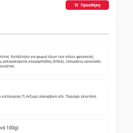
Προσθήκη
τητας. Κατάλληλο για ψωμιά όλων των ειδών, φρυγανιές,
, μελομακάρονα, κουραμπιέδες, δίπλες, τσουρέκια, κρουασάν,
πουγάτσα.
κατηγορίας Π, ένζυμα, ασκορβικό οξύ. Περιέχει γλουτένη.
ανά 100g)