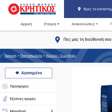
Βρες το κατάστη
Αρχική
Εταιρία
Ανακοινώσεις
Πες μας τη διεύθυνσή σου 
Αρχική
>
Παντοπωλείο
>
Αλεύρι / Σιμιγδάλι
Αγαπημένα
Προσφορές
Έξυπνες αγορές
Μαναβική