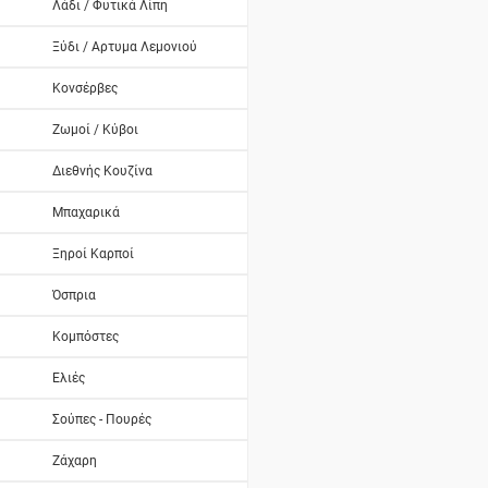
Λάδι / Φυτικά Λίπη
Ξύδι / Αρτυμα Λεμονιού
Κονσέρβες
Ζωμοί / Κύβοι
Διεθνής Κουζίνα
Μπαχαρικά
Ξηροί Καρποί
Όσπρια
Κομπόστες
Ελιές
Σούπες - Πουρές
Ζάχαρη