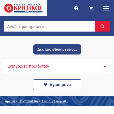
Δες πώς εξυπηρετείσαι
Κατηγορίες προϊόντων
Αγαπημένα
Αρχική
>
Παντοπωλείο
>
Αλεύρι / Σιμιγδάλι