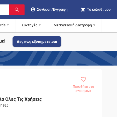
Σύνδεση/Εγγραφή
Το καλάθι μου
ards
Συνταγές
Μεσογειακή Διατροφή
με!
Δες πώς εξυπηρετείσαι
Προσθήκη στα
αγαπημένα
α Ολες Τις Χρήσεις
011925