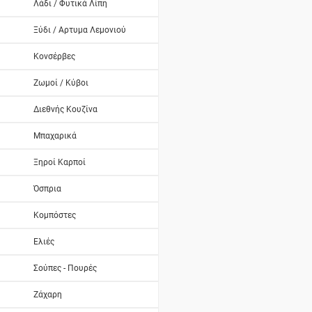
Λάδι / Φυτικά Λίπη
Ξύδι / Αρτυμα Λεμονιού
Κονσέρβες
Ζωμοί / Κύβοι
Διεθνής Κουζίνα
Μπαχαρικά
Ξηροί Καρποί
Όσπρια
Κομπόστες
Ελιές
Σούπες - Πουρές
Ζάχαρη