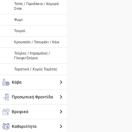
Τσιπς / Γαριδάκια / Αλμυρά
Σνακ
Ψωμί
Τουρσί
Κρουασάν / Τσουρέκι / Κέικ
Τσίχλες / Καραμέλες /
Γλειφιτζούρια
Τοματικά / Χυμός Τομάτας
Κάβα
Προσωπική Φροντίδα
Βρεφικά
Καθαριότητα