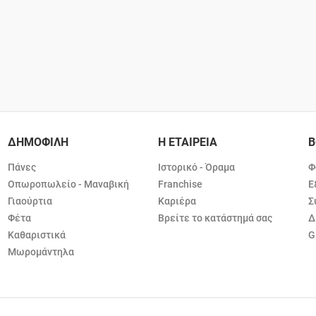
ΔΗΜΟΦΙΛΗ
Η ΕΤΑΙΡΕΙΑ
Β
Πάνες
Ιστορικό - Όραμα
Φ
Οπωροπωλείο - Μαναβική
Franchise
Ε
Γιαούρτια
Καριέρα
Σ
Φέτα
Βρείτε το κατάστημά σας
Δ
Καθαριστικά
G
Μωρομάντηλα