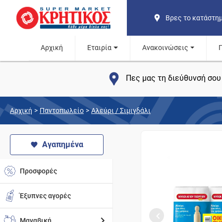
Βρες το κατάστη
Αρχική
Εταιρία
Ανακοινώσεις
Πες μας τη διεύθυνσή σου 
Αρχική
>
Παντοπωλείο
>
Αλεύρι / Σιμιγδάλι
Αγαπημένα
Προσφορές
Έξυπνες αγορές
Μαναβική