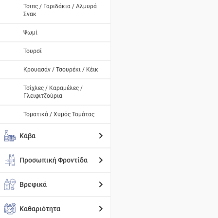
Τσιπς / Γαριδάκια / Αλμυρά
Σνακ
Ψωμί
Τουρσί
Κρουασάν / Τσουρέκι / Κέικ
Τσίχλες / Καραμέλες /
Γλειφιτζούρια
Τοματικά / Χυμός Τομάτας
Κάβα
Προσωπική Φροντίδα
Βρεφικά
Καθαριότητα