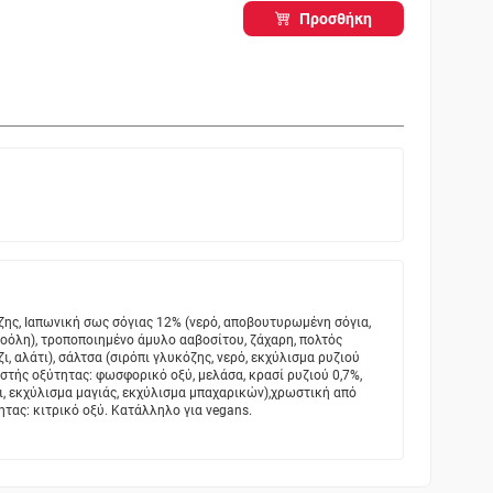
Προσθήκη
ζης, Ιαπωνική σως σόγιας 12% (νερό, αποβουτυρωμένη σόγια,
κοόλη), τροποποιημένο άμυλο ααβοσίτου, ζάχαρη, πολτός
ζι, αλάτι), σάλτσα (σιρόπι γλυκόζης, νερό, εκχύλισμα ρυζιού
μιστής οξύτητας: φωσφορικό οξύ, μελάσα, κρασί ρυζιού 0,7%,
ι, εκχύλισμα μαγιάς, εκχύλισμα μπαχαρικών),χρωστική από
τας: κιτρικό οξύ. Κατάλληλο για vegans.