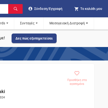
Σύνδεση/Εγγραφή
Το καλάθι μου
ards
Συνταγές
Μεσογειακή Διατροφή
με!
Δες πώς εξυπηρετείσαι
Προσθήκη στα
αγαπημένα
aki
1024