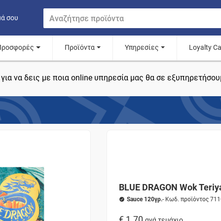
μά σου
Προσφορές
Προϊόντα
Υπηρεσίες
Loyalty C
για να δεις με ποια online υπηρεσία μας θα σε εξυπηρετήσου
BLUE DRAGON Wok Teriy
Sauce 120γρ.
- Κωδ. προϊόντος 71
€ 1.70
ανά τεμάχιο