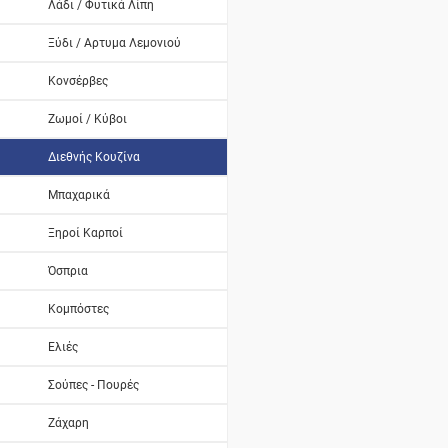
Λάδι / Φυτικά Λίπη
Ξύδι / Αρτυμα Λεμονιού
Κονσέρβες
Ζωμοί / Κύβοι
Διεθνής Κουζίνα
Μπαχαρικά
Ξηροί Καρποί
Όσπρια
Κομπόστες
Ελιές
Σούπες - Πουρές
Ζάχαρη