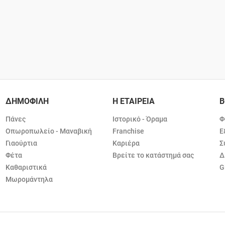
ΔΗΜΟΦΙΛΗ
Η ΕΤΑΙΡΕΙΑ
Β
Πάνες
Ιστορικό - Όραμα
Φ
Οπωροπωλείο - Μαναβική
Franchise
Ε
Γιαούρτια
Καριέρα
Σ
Φέτα
Βρείτε το κατάστημά σας
Δ
Καθαριστικά
G
Μωρομάντηλα