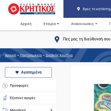
Βρες το κατάστη
Αρχική
Εταιρία
Ανακοινώσεις
Πες μας τη διεύθυνσή σου 
Αρχική
>
Παντοπωλείο
>
Διεθνής Κουζίνα
Αγαπημένα
Προσφορές
Έξυπνες αγορές
Μαναβική