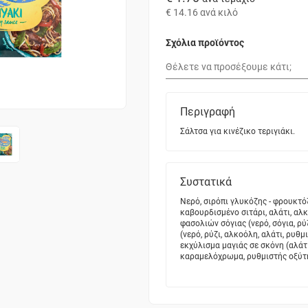
€ 14.16
ανά κιλό
Σχόλια προϊόντος
Περιγραφή
Σάλτσα για κινέζικο τεριγιάκι.
Συστατικά
Νερό, σιρόπι γλυκόζης - φρουκτό
καβουρδισμένο σιτάρι, αλάτι, αλ
φασολιών σόγιας (νερό, σόγια, ρύ
(νερό, ρύζι, αλκοόλη, αλάτι, ρυθ
εκχύλισμα μαγιάς σε σκόνη (αλάτ
καραμελόχρωμα, ρυθμιστής οξύτη