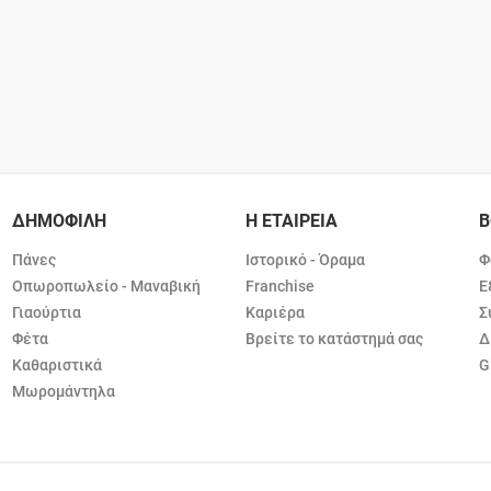
ΔΗΜΟΦΙΛΗ
Η ΕΤΑΙΡΕΙΑ
Β
Πάνες
Ιστορικό - Όραμα
Φ
Οπωροπωλείο - Μαναβική
Franchise
Ε
Γιαούρτια
Καριέρα
Σ
Φέτα
Βρείτε το κατάστημά σας
Δ
Καθαριστικά
G
Μωρομάντηλα