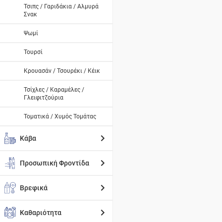
Τσιπς / Γαριδάκια / Αλμυρά
Σνακ
Ψωμί
Τουρσί
Κρουασάν / Τσουρέκι / Κέικ
Τσίχλες / Καραμέλες /
Γλειφιτζούρια
Τοματικά / Χυμός Τομάτας
Κάβα
Προσωπική Φροντίδα
Βρεφικά
Καθαριότητα