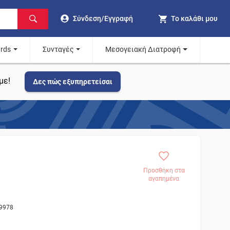
Σύνδεση/Εγγραφή
Το καλάθι μου
ards
Συνταγές
Μεσογειακή Διατροφή
με!
Δες πώς εξυπηρετείσαι
Προσθήκη στα
αγαπημένα
19978