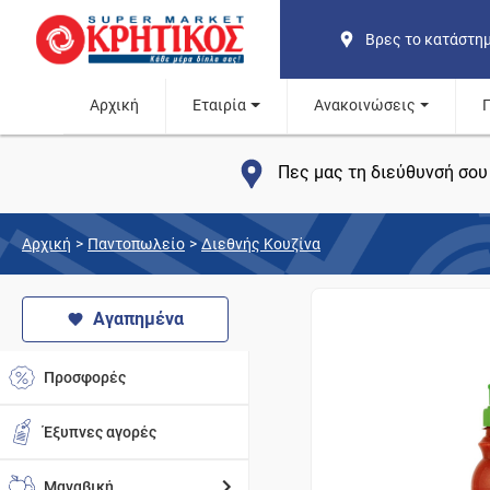
Βρες το κατάστη
Αρχική
Εταιρία
Ανακοινώσεις
Πες μας τη διεύθυνσή σου 
Αρχική
>
Παντοπωλείο
>
Διεθνής Κουζίνα
Αγαπημένα
Προσφορές
Έξυπνες αγορές
Μαναβική