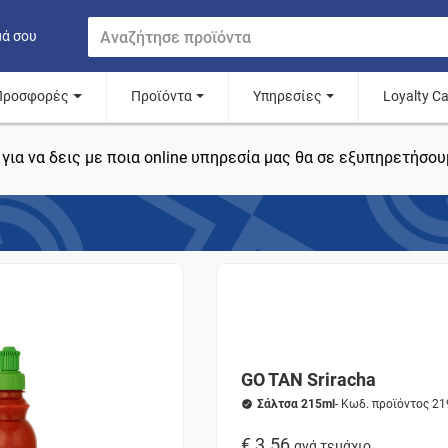
μά σου
Προσφορές
Προϊόντα
Υπηρεσίες
Loyalty C
για να δεις με ποια online υπηρεσία μας θα σε εξυπηρετήσου
GO TAN Sriracha
Σάλτσα 215ml
- Κωδ. προϊόντος 2
€ 3.56
ανά τεμάχιο