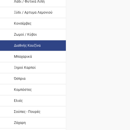
Λάδι / Φυτικά Λίπη
Ξύδι / Αρτυμα Λεμονιού
Κονσέρβες
Ζωμοί / Κύβοι
Διεθνής Κουζίνα
Μπαχαρικά
Ξηροί Καρποί
Όσπρια
Κομπόστες
Ελιές
Σούπες - Πουρές
Ζάχαρη