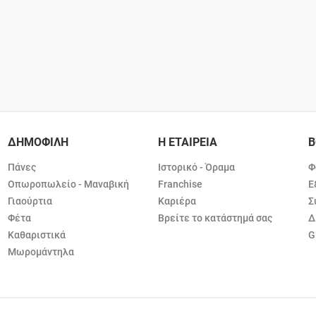
ΔΗΜΟΦΙΛΗ
Η ΕΤΑΙΡΕΙΑ
Β
Πάνες
Ιστορικό - Όραμα
Φ
Οπωροπωλείο - Μαναβική
Franchise
Ε
Γιαούρτια
Καριέρα
Σ
Φέτα
Βρείτε το κατάστημά σας
Δ
Καθαριστικά
G
Μωρομάντηλα