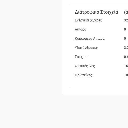
Διατροφικά Στοιχεία
(
Ενέργεια (kj/kcal)
32
Λιπαρά
0
Κορεσμένα Λιπαρά
0
Υδατάνθρακες
3.
Σάκχαρα
0.
Φυτικές ίνες
16
Πρωτείνες
10