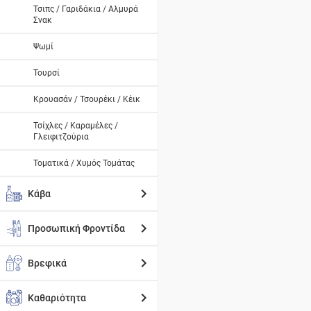
Τσιπς / Γαριδάκια / Αλμυρά
Σνακ
Ψωμί
Τουρσί
Κρουασάν / Τσουρέκι / Κέικ
Τσίχλες / Καραμέλες /
Γλειφιτζούρια
Τοματικά / Χυμός Τομάτας
Κάβα
Προσωπική Φροντίδα
Βρεφικά
Καθαριότητα