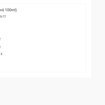
ανά 100ml)
5/77
2
6
.9