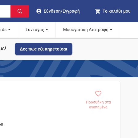
Σύνδεση/Εγγραφή
Το καλάθι μου
ards
Συνταγές
Μεσογειακή Διατροφή
με!
Δες πώς εξυπηρετείσαι
Προσθήκη στα
αγαπημένα
68