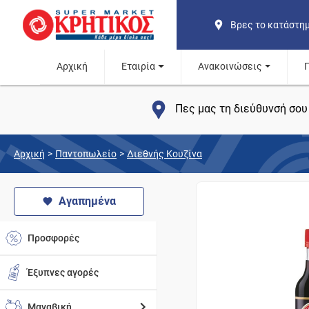
Βρες το κατάστη
Αρχική
Εταιρία
Ανακοινώσεις
Πες μας τη διεύθυνσή σου 
Αρχική
>
Παντοπωλείο
>
Διεθνής Κουζίνα
Αγαπημένα
Προσφορές
Έξυπνες αγορές
Μαναβική