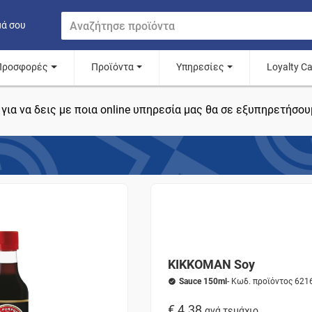
μά σου
Προσφορές
Προϊόντα
Υπηρεσίες
Loyalty C
για να δεις με ποια online υπηρεσία μας θα σε εξυπηρετήσου
KIKKOMAN Soy
Sauce 150ml
- Κωδ. προϊόντος 621
€ 4.38
ανά τεμάχιο