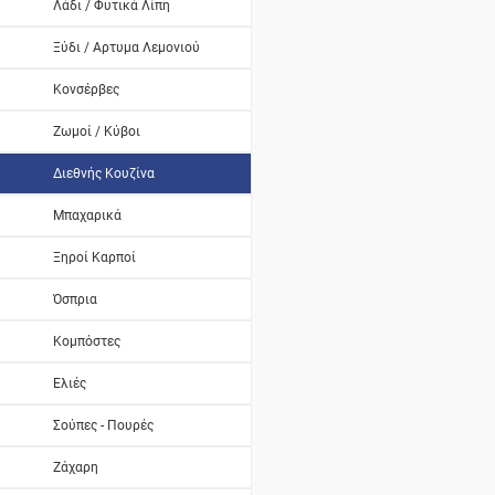
Λάδι / Φυτικά Λίπη
Ξύδι / Αρτυμα Λεμονιού
Κονσέρβες
Ζωμοί / Κύβοι
Διεθνής Κουζίνα
Μπαχαρικά
Ξηροί Καρποί
Όσπρια
Κομπόστες
Ελιές
Σούπες - Πουρές
Ζάχαρη