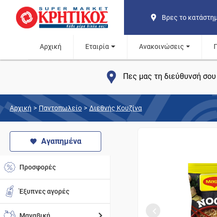
Βρες το κατάστη
Αρχική
Εταιρία
Ανακοινώσεις
Πες μας τη διεύθυνσή σου 
Αρχική
>
Παντοπωλείο
>
Διεθνής Κουζίνα
Αγαπημένα
Προσφορές
Έξυπνες αγορές
Μαναβική