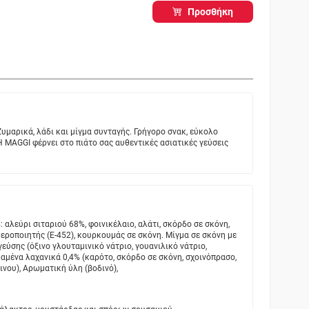
Προσθήκη
μαρικά, λάδι και μίγμα συνταγής. Γρήγορο σνακ, εύκολο
Η ΜAGGI φέρνει στο πιάτο σας αυθεντικές ασιατικές γεύσεις
 αλεύρι σιταριού 68%, φοινικέλαιο, αλάτι, σκόρδο σε σκόνη,
θεροποιητής (Ε-452), κουρκουμάς σε σκόνη. Μίγμα σε σκόνη με
γεύσης (όξινο γλουταμινικό νάτριο, γουανιλικό νάτριο,
ηραμένα λαχανικά 0,4% (καρότο, σκόρδο σε σκόνη, σχοινόπρασο,
ινου), Αρωματική ύλη (βοδινό),