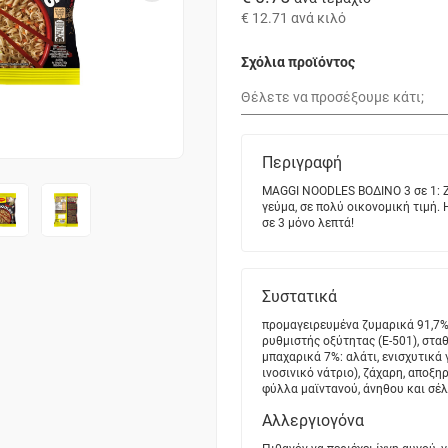
€ 12.71
ανά κιλό
Σχόλια προϊόντος
Περιγραφή
MAGGI NOODLES ΒΟΔΙΝΟ 3 σε 1: Ζυ
γεύμα, σε πολύ οικονομική τιμή. 
σε 3 μόνο λεπτά!
Συστατικά
προμαγειρευμένα ζυμαρικά 91,7%:
ρυθμιστής οξύτητας (Ε-501), στα
μπαχαρικά 7%: αλάτι, ενισχυτικά 
ινοσινικό νάτριο), ζάχαρη, αποξ
φύλλα μαϊντανού, άνηθου και σέλ
Αλλεργιογόνα