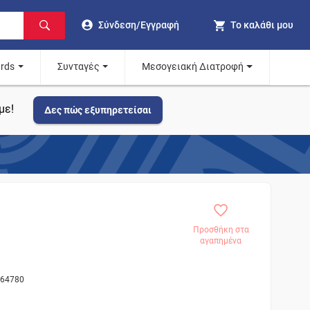
Σύνδεση/Εγγραφή
Το καλάθι μου
ards
Συνταγές
Μεσογειακή Διατροφή
με!
Δες πώς εξυπηρετείσαι
Προσθήκη στα
αγαπημένα
864780