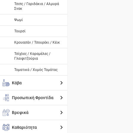
Τσιπς / Γαριδάκια / Αλμυρά
Σνακ
Ψωμί
Τουρσί
Κρουασάν / Τσουρέκι / Κέικ
Τσίχλες / Καραμέλες /
Γλειφιτζούρια
Τοματικά / Χυμός Τομάτας
Κάβα
Προσωπική Φροντίδα
Βρεφικά
Καθαριότητα