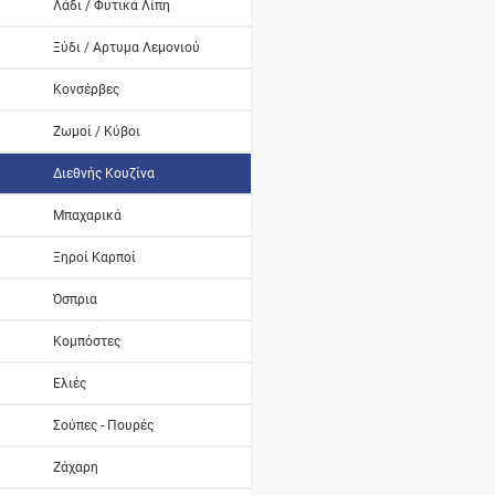
Λάδι / Φυτικά Λίπη
Ξύδι / Αρτυμα Λεμονιού
Κονσέρβες
Ζωμοί / Κύβοι
Διεθνής Κουζίνα
Μπαχαρικά
Ξηροί Καρποί
Όσπρια
Κομπόστες
Ελιές
Σούπες - Πουρές
Ζάχαρη