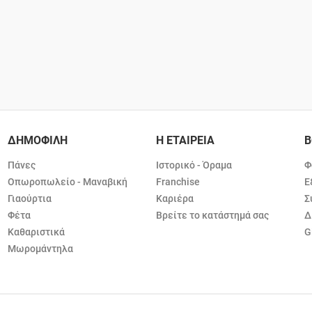
ΔΗΜΟΦΙΛΗ
Η ΕΤΑΙΡΕΙΑ
Β
Πάνες
Ιστορικό - Όραμα
Φ
Οπωροπωλείο - Μαναβική
Franchise
Ε
Γιαούρτια
Καριέρα
Σ
Φέτα
Βρείτε το κατάστημά σας
Δ
Καθαριστικά
G
Μωρομάντηλα