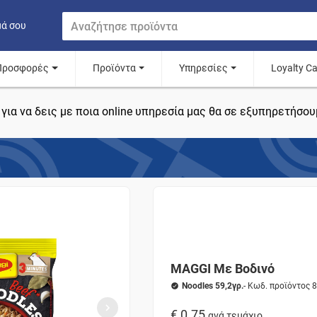
μά σου
Προσφορές
Προϊόντα
Υπηρεσίες
Loyalty C
για να δεις με ποια online υπηρεσία μας θα σε εξυπηρετήσου
MAGGI Με Βοδινό
Noodles 59,2γρ.
- Κωδ. προϊόντος 
€ 0.75
ανά τεμάχιο