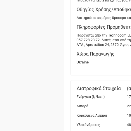
Πιθανόν να περιέχει ίχνη αυγού,
Οδηγίες Χρήσης/Αποθήκ
Διατηρείται σε μέρος δροσερό κα
Πληροφορίες Προμηθεύτ
Παράγεται από την Technocom LLC, 
057 728-23-72. Διανέμεται από τη
ΛΤΔ., Αριστείδου 24, 2370, Άγιος
Χώρα Παραγωγής
Ukraine
Διατροφικά Στοιχεία
(
Ενέργεια (kj/kcal)
17
Λιπαρά
22
Κορεσμένα Λιπαρά
10
Υδατάνθρακες
48