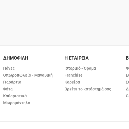
ΔΗΜΟΦΙΛΗ
Η ΕΤΑΙΡΕΙΑ
Β
Πάνες
Ιστορικό - Όραμα
Φ
Οπωροπωλείο - Μαναβική
Franchise
Ε
Γιαούρτια
Καριέρα
Σ
Φέτα
Βρείτε το κατάστημά σας
Δ
Καθαριστικά
G
Μωρομάντηλα