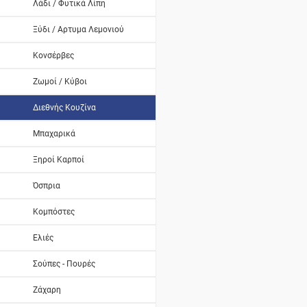
Λάδι / Φυτικά Λίπη
Ξύδι / Αρτυμα Λεμονιού
Κονσέρβες
Ζωμοί / Κύβοι
Διεθνής Κουζίνα
Μπαχαρικά
Ξηροί Καρποί
Όσπρια
Κομπόστες
Ελιές
Σούπες - Πουρές
Ζάχαρη