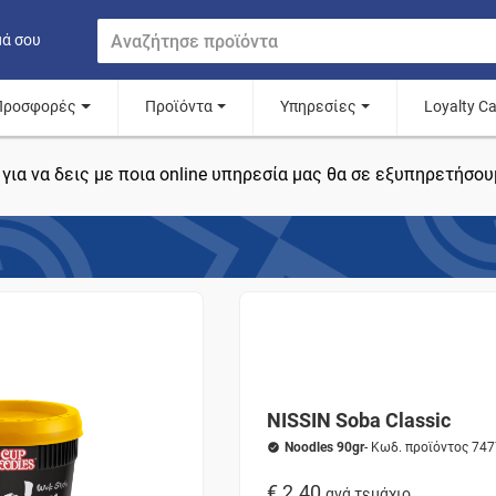
μά σου
Προσφορές
Προϊόντα
Υπηρεσίες
Loyalty C
για να δεις με ποια online υπηρεσία μας θα σε εξυπηρετήσου
NISSIN Soba Classic
Noodles 90gr
- Κωδ. προϊόντος 74
€ 2.40
ανά τεμάχιο