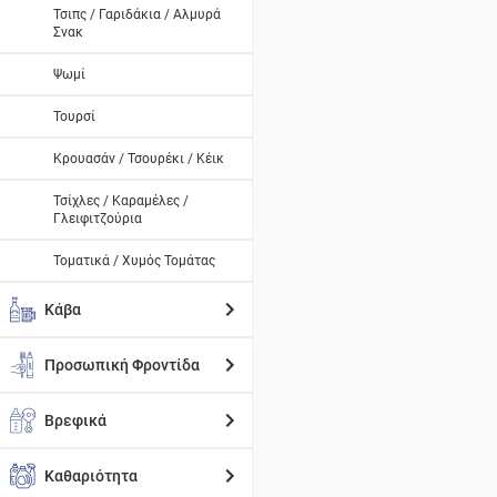
Τσιπς / Γαριδάκια / Αλμυρά
Σνακ
Ψωμί
Τουρσί
Κρουασάν / Τσουρέκι / Κέικ
Τσίχλες / Καραμέλες /
Γλειφιτζούρια
Τοματικά / Χυμός Τομάτας
Κάβα
Προσωπική Φροντίδα
Βρεφικά
Καθαριότητα