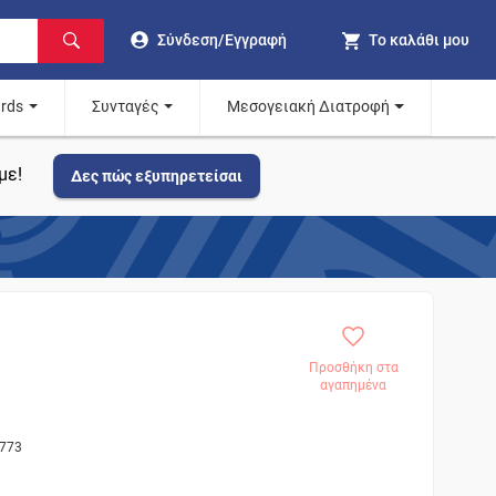
Σύνδεση/Εγγραφή
Το καλάθι μου
ards
Συνταγές
Μεσογειακή Διατροφή
με!
Δες πώς εξυπηρετείσαι
Προσθήκη στα
αγαπημένα
7773