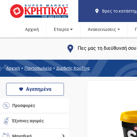
Βρες το κατάστη
Αρχική
Εταιρία
Ανακοινώσεις
Πες μας τη διεύθυνσή σου 
Αρχική
>
Παντοπωλείο
>
Διεθνής Κουζίνα
Αγαπημένα
Προσφορές
Έξυπνες αγορές
Μαναβική