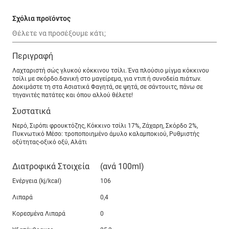
Σχόλια προϊόντος
Περιγραφή
Λαχταριστή σώς γλυκού κόκκινου τσίλι. Ένα πλούσιο μίγμα κόκκινου
τσίλι με σκόρδο.δανική στο μαγείρεμα, για ντιπ ή συνοδεία πιάτων.
Δοκιμάστε τη στα Ασιατικά Φαγητά, σε ψητά, σε σάντουιτς, πάνω σε
τηγανιτές πατάτες και όπου αλλού θέλετε!
Συστατικά
Νερό, Σιρόπι φρουκτόζης, Κόκκινο τσίλι 17%, Ζάχαρη, Σκόρδο 2%,
Πυκνωτικό Μέσο: τροποποιημένο άμυλο καλαμποκιού, Ρυθμιστής
οξύτητας-οξικό οξύ, Αλάτι
Διατροφικά Στοιχεία
(ανά 100ml)
Ενέργεια (kj/kcal)
106
Λιπαρά
0,4
Κορεσμένα Λιπαρά
0