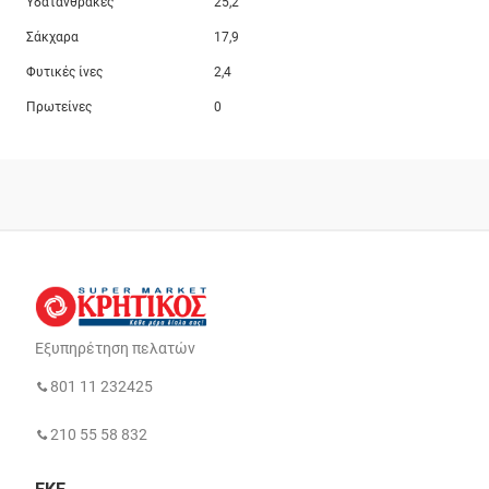
Υδατάνθρακες
25,2
Σάκχαρα
17,9
Φυτικές ίνες
2,4
Πρωτείνες
0
Εξυπηρέτηση πελατών
801 11 232425
210 55 58 832