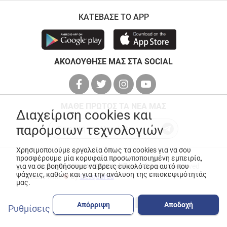
ΚΑΤΕΒΑΣΕ ΤΟ APP
ΑΚΟΛΟΥΘΗΣΕ ΜΑΣ ΣΤΑ SOCIAL
ΜΑΘΕ ΠΡΩΤΟΣ ΤΑ ΝΕΑ ΜΑΣ
Διαχείριση cookies και
παρόμοιων τεχνολογιών
Χρησιμοποιούμε εργαλεία όπως τα cookies για να σου
προσφέρουμε μία κορυφαία προσωποποιημένη εμπειρία,
για να σε βοηθήσουμε να βρεις ευκολότερα αυτό που
© Copyright 2026
ANEDIK Kritikos
. All Rights Reserved
ψάχνεις, καθώς και για την ανάλυση της επισκεψιμότητάς
Made with
by
Desquared
μας.
Απόρριψη
Αποδοχή
Ρυθμίσεις