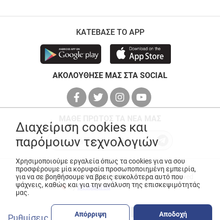
ΚΑΤΕΒΑΣΕ ΤΟ APP
ΑΚΟΛΟΥΘΗΣΕ ΜΑΣ ΣΤΑ SOCIAL
ΜΑΘΕ ΠΡΩΤΟΣ ΤΑ ΝΕΑ ΜΑΣ
Διαχείριση cookies και
παρόμοιων τεχνολογιών
Χρησιμοποιούμε εργαλεία όπως τα cookies για να σου
προσφέρουμε μία κορυφαία προσωποποιημένη εμπειρία,
για να σε βοηθήσουμε να βρεις ευκολότερα αυτό που
© Copyright 2026
ANEDIK Kritikos
. All Rights Reserved
ψάχνεις, καθώς και για την ανάλυση της επισκεψιμότητάς
Made with
by
Desquared
μας.
Απόρριψη
Αποδοχή
Ρυθμίσεις