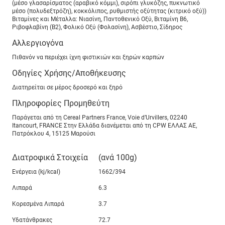
(μέσο γλασαρίσματος (αραβικό κόμμι), σιρόπι γλυκόζης, πυκνωτικό
μέσο (πολυδεξτρόζη), κοκκόλιπος, ρυθμιστής οξύτητας (κιτρικό οξύ))
Βιταμίνες και Μέταλλα: Νιασίνη, Παντοθενικό Οξύ, Βιταμίνη B6,
Ριβοφλαβίνη (B2), Φολικό Οξύ (Φολασίνη), Ασβέστιο, Σίδηρος
Αλλεργιογόνα
Πιθανόν να περιέχει ίχνη φιστικιών και ξηρών καρπών
Οδηγίες Χρήσης/Αποθήκευσης
Διατηρείται σε μέρος δροσερό και ξηρό
Πληροφορίες Προμηθεύτη
Παράγεται από τη Cereal Partners France, Voie d’Urvillers, 02240
Itancourt, FRANCE Στην Ελλάδα διανέμεται από τη CPW ΕΛΛΑΣ ΑΕ,
Πατρόκλου 4, 15125 Μαρούσι
Διατροφικά Στοιχεία
(ανά 100g)
Ενέργεια (kj/kcal)
1662/394
Λιπαρά
6.3
Κορεσμένα Λιπαρά
3.7
Υδατάνθρακες
72.7