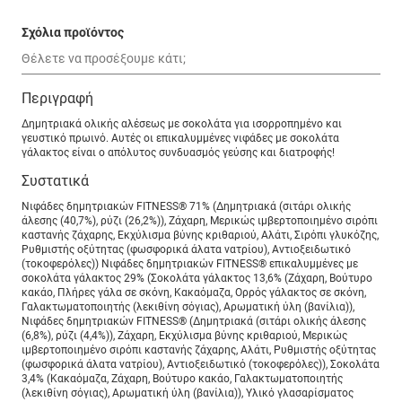
Σχόλια προϊόντος
Περιγραφή
Δημητριακά ολικής αλέσεως με σοκολάτα για ισορροπημένο και
γευστικό πρωινό. Αυτές οι επικαλυμμένες νιφάδες με σοκολάτα
γάλακτος είναι ο απόλυτος συνδυασμός γεύσης και διατροφής!
Συστατικά
Νιφάδες δημητριακών FITNESS® 71% (Δημητριακά (σιτάρι ολικής
άλεσης (40,7%), ρύζι (26,2%)), Ζάχαρη, Μερικώς ιμβερτοποιημένο σιρόπι
καστανής ζάχαρης, Εκχύλισμα βύνης κριθαριού, Αλάτι, Σιρόπι γλυκόζης,
Ρυθμιστής οξύτητας (φωσφορικά άλατα νατρίου), Αντιοξειδωτικό
(τοκοφερόλες)) Νιφάδες δημητριακών FITNESS® επικαλυμμένες με
σοκολάτα γάλακτος 29% (Σοκολάτα γάλακτος 13,6% (Ζάχαρη, Βούτυρο
κακάο, Πλήρες γάλα σε σκόνη, Κακαόμαζα, Ορρός γάλακτος σε σκόνη,
Γαλακτωματοποιητής (λεκιθίνη σόγιας), Αρωματική ύλη (βανίλια)),
Νιφάδες δημητριακών FITNESS® (Δημητριακά (σιτάρι ολικής άλεσης
(6,8%), ρύζι (4,4%)), Ζάχαρη, Εκχύλισμα βύνης κριθαριού, Μερικώς
ιμβερτοποιημένο σιρόπι καστανής ζάχαρης, Αλάτι, Ρυθμιστής οξύτητας
(φωσφορικά άλατα νατρίου), Αντιοξειδωτικό (τοκοφερόλες)), Σοκολάτα
3,4% (Κακαόμαζα, Ζάχαρη, Βούτυρο κακάο, Γαλακτωματοποιητής
(λεκιθίνη σόγιας), Αρωματική ύλη (βανίλια)), Υλικό γλασαρίσματος