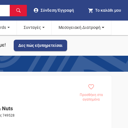
Σύνδεση/Εγγραφή
Το καλάθι μου
ards
Συνταγές
Μεσογειακή Διατροφή
με!
Δες πώς εξυπηρετείσαι
Προσθήκη στα
αγαπημένα
 Nuts
ος 749528