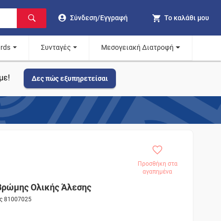
Σύνδεση/Εγγραφή
Το καλάθι μου
ards
Συνταγές
Μεσογειακή Διατροφή
με!
Δες πώς εξυπηρετείσαι
Προσθήκη στα
αγαπημένα
Βρώμης Ολικής Άλεσης
ος 81007025