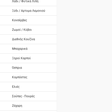
Λάδι / Φυτικά Λίπη
Ξύδι / Αρτυμα Λεμονιού
Κονσέρβες
Ζωμοί / Κύβοι
Διεθνής Κουζίνα
Μπαχαρικά
Ξηροί Καρποί
Όσπρια
Κομπόστες
Ελιές
Σούπες - Πουρές
Ζάχαρη