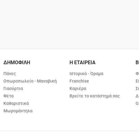
ΔΗΜΟΦΙΛΗ
Η ΕΤΑΙΡΕΙΑ
Β
Πάνες
Ιστορικό - Όραμα
Φ
Οπωροπωλείο - Μαναβική
Franchise
Ε
Γιαούρτια
Καριέρα
Σ
Φέτα
Βρείτε το κατάστημά σας
Δ
Καθαριστικά
G
Μωρομάντηλα