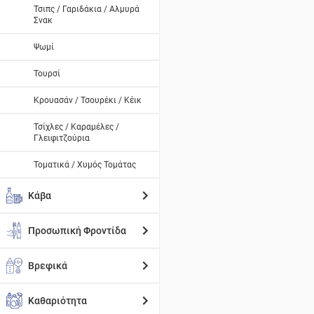
Τσιπς / Γαριδάκια / Αλμυρά
Σνακ
Ψωμί
Τουρσί
Κρουασάν / Τσουρέκι / Κέικ
Τσίχλες / Καραμέλες /
Γλειφιτζούρια
Τοματικά / Χυμός Τομάτας
Κάβα
Προσωπική Φροντίδα
Βρεφικά
Καθαριότητα