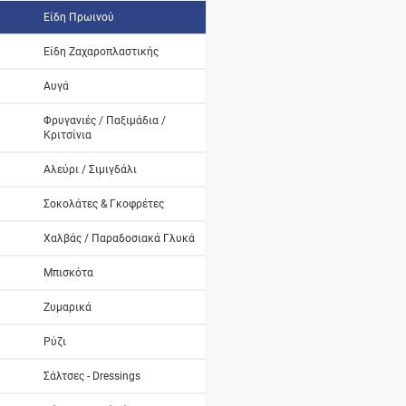
Είδη Πρωινού
Είδη Ζαχαροπλαστικής
Αυγά
Φρυγανιές / Παξιμάδια /
Κριτσίνια
Αλεύρι / Σιμιγδάλι
Σοκολάτες & Γκοφρέτες
Χαλβάς / Παραδοσιακά Γλυκά
Μπισκότα
Ζυμαρικά
Ρύζι
Σάλτσες - Dressings