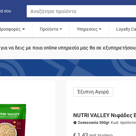
μά σου
Προσφορές
Προϊόντα
Υπηρεσίες
Loyalty C
για να δεις με ποια online υπηρεσία μας θα σε εξυπηρετήσου
Έξυπνη Αγορά
NUTRI VALLEY Νιφάδες 
Συσκευασία 500gr
- Κωδ. προϊόντ
€ 1.43
ανά τεμάχιο