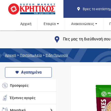
Βρες το κατάστη
Αρχική
Εταιρία
Ανακοινώσεις
Πες μας τη διεύθυνσή σου 
Αρχική
>
Παντοπωλείο
>
Είδη Πρωινού
Αγαπημένα
Προσφορές
Έξυπνες αγορές
Μαναβική