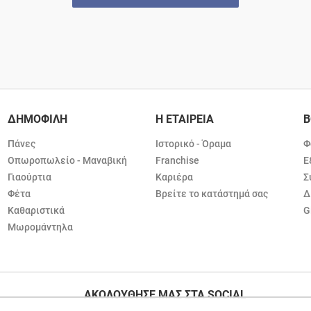
ΔΗΜΟΦΙΛΗ
Η ΕΤΑΙΡΕΙΑ
Β
Πάνες
Ιστορικό - Όραμα
Φ
Οπωροπωλείο - Μαναβική
Franchise
Ε
Γιαούρτια
Καριέρα
Σ
Φέτα
Βρείτε το κατάστημά σας
Δ
Καθαριστικά
G
Μωρομάντηλα
ΑΚΟΛΟΥΘΗΣΕ ΜΑΣ ΣΤΑ SOCIAL