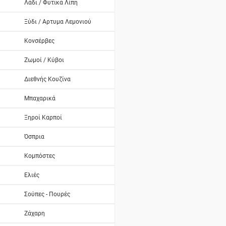
Λάδι / Φυτικά Λίπη
Ξύδι / Αρτυμα Λεμονιού
Κονσέρβες
Ζωμοί / Κύβοι
Διεθνής Κουζίνα
Μπαχαρικά
Ξηροί Καρποί
Όσπρια
Κομπόστες
Ελιές
Σούπες - Πουρές
Ζάχαρη