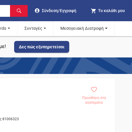
Σύνδεση/Εγγραφή
Το καλάθι μου
ards
Συνταγές
Μεσογειακή Διατροφή
με!
Δες πώς εξυπηρετείσαι
Προσθήκη στα
αγαπημένα
ος 81006323