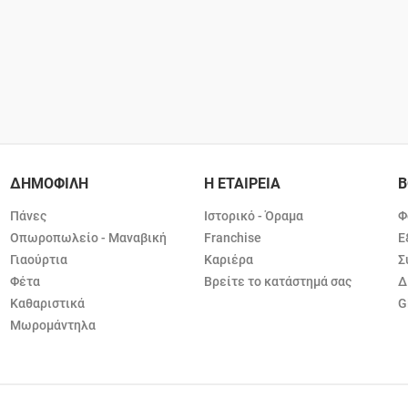
ΔΗΜΟΦΙΛΗ
Η ΕΤΑΙΡΕΙΑ
Β
Πάνες
Ιστορικό - Όραμα
Φ
Οπωροπωλείο - Μαναβική
Franchise
Ε
Γιαούρτια
Καριέρα
Σ
Φέτα
Βρείτε το κατάστημά σας
Δ
Καθαριστικά
G
Μωρομάντηλα