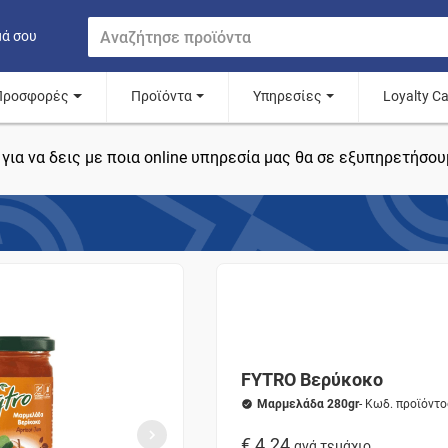
μά σου
Προσφορές
Προϊόντα
Υπηρεσίες
Loyalty C
για να δεις με ποια online υπηρεσία μας θα σε εξυπηρετήσου
FYTRO Βερύκοκο
Μαρμελάδα 280gr
- Κωδ. προϊόντ
€ 4.24
ανά τεμάχιο