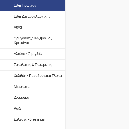
Είδη Πρωινού
Είδη Ζαχαροπλαστικής
Αυγά
Φρυγανιές / Παξιμάδια /
Κριτσίνια
Αλεύρι / Σιμιγδάλι
Σοκολάτες & Γκοφρέτες
Χαλβάς / Παραδοσιακά Γλυκά
Μπισκότα
Ζυμαρικά
Ρύζι
Σάλτσες - Dressings