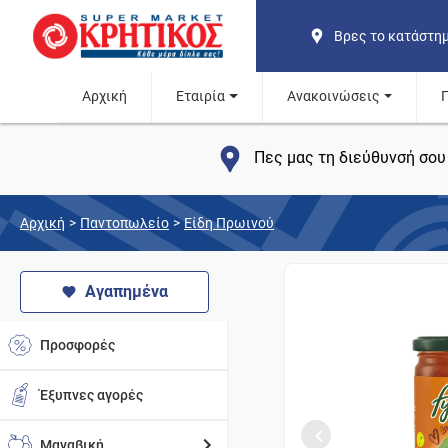
Βρες το κατάστη
Αρχική
Εταιρία
Ανακοινώσεις
Πες μας τη διεύθυνσή σου 
Αρχική
>
Παντοπωλείο
>
Είδη Πρωινού
Αγαπημένα
Προσφορές
Έξυπνες αγορές
Μαναβική