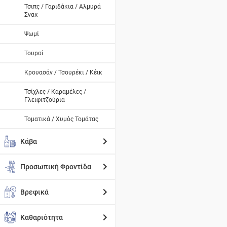
Τσιπς / Γαριδάκια / Αλμυρά
Σνακ
Ψωμί
Τουρσί
Κρουασάν / Τσουρέκι / Κέικ
Τσίχλες / Καραμέλες /
Γλειφιτζούρια
Τοματικά / Χυμός Τομάτας
Κάβα
Προσωπική Φροντίδα
Βρεφικά
Καθαριότητα