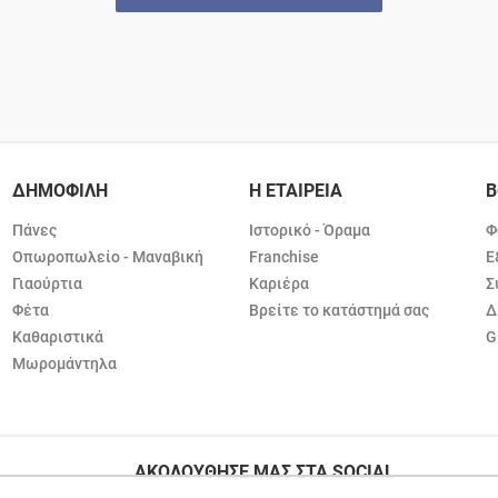
ΔΗΜΟΦΙΛΗ
Η ΕΤΑΙΡΕΙΑ
Β
Πάνες
Ιστορικό - Όραμα
Φ
Οπωροπωλείο - Μαναβική
Franchise
Ε
Γιαούρτια
Καριέρα
Σ
Φέτα
Βρείτε το κατάστημά σας
Δ
Καθαριστικά
G
Μωρομάντηλα
ΑΚΟΛΟΥΘΗΣΕ ΜΑΣ ΣΤΑ SOCIAL