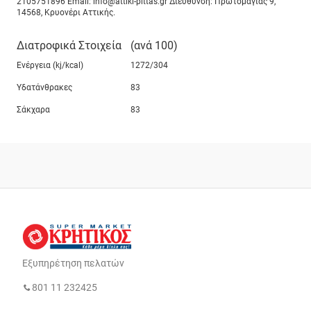
2105751896 Εmail: info@attiki-pittas.gr Διεύθυνση: Πρωτομαγιάς 9,
14568, Κρυονέρι Αττικής.
Διατροφικά Στοιχεία
(ανά 100)
Ενέργεια (kj/kcal)
1272/304
Υδατάνθρακες
83
Σάκχαρα
83
Εξυπηρέτηση πελατών
801 11 232425