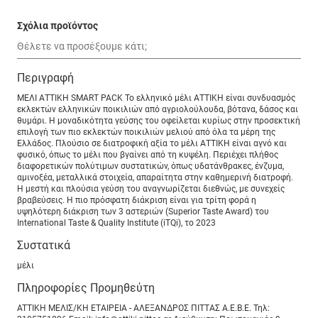
Σχόλια προϊόντος
Περιγραφή
ΜΕΛΙ ΑΤΤΙΚΗ SMART PACK Το ελληνικό μέλι ΑΤΤΙΚΗ είναι συνδυασμός
εκλεκτών ελληνικών ποικιλιών από αγριολούλουδα, βότανα, δάσος και
θυμάρι. Η μοναδικότητα γεύσης του οφείλεται κυρίως στην προσεκτική
επιλογή των πιο εκλεκτών ποικιλιών μελιού από όλα τα μέρη της
Ελλάδος. Πλούσιο σε διατροφική αξία το μέλι ΑΤΤΙΚΗ είναι αγνό και
φυσικό, όπως το μέλι που βγαίνει από τη κυψέλη. Περιέχει πλήθος
διαφορετικών πολύτιμων συστατικών, όπως υδατάνθρακες, ένζυμα,
αμινοξέα, μεταλλικά στοιχεία, απαραίτητα στην καθημερινή διατροφή.
Η μεστή και πλούσια γεύση του αναγνωρίζεται διεθνώς, με συνεχείς
βραβεύσεις. Η πιο πρόσφατη διάκριση είναι για τρίτη φορά η
υψηλότερη διάκριση των 3 αστεριών (Superior Taste Award) του
International Taste & Quality Institute (iTQi), το 2023
Συστατικά
μέλι
Πληροφορίες Προμηθεύτη
ATTIKH ΜΕΛΙΣ/ΚΗ ΕΤΑΙΡΕΙΑ - ΑΛΕΞΑΝΔΡΟΣ ΠΙΤΤΑΣ Α.Ε.Β.Ε. Τηλ: