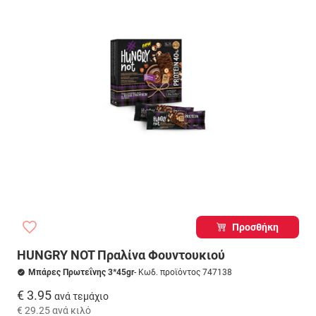
Προσθήκη
HUNGRY NOT Πραλίνα Φουντουκιού
Μπάρες Πρωτεΐνης 3*45gr
- Κωδ. προϊόντος 747138
€ 3.95
ανά τεμάχιο
€ 29.25
ανά κιλό