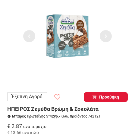
Έξυπνη Αγορά
Προσθήκη
ΗΠΕΙΡΟΣ Ζεμύθα Βρώμη & Σοκολάτα
Μπάρες Πρωτεΐνης 5*42γρ.
- Κωδ. προϊόντος 742121
€ 2.87
ανά τεμάχιο
€ 13.66
ανά κιλό