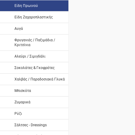
Είδη Πρωινού
Είδη Ζαχαροπλαστικής
Αυγά
Φρυγανιές / Παξιμάδια /
Κριτσίνια
Αλεύρι / Σιμιγδάλι
Σοκολάτες & Γκοφρέτες
Χαλβάς / Παραδοσιακά Γλυκά
Μπισκότα
Ζυμαρικά
Ρύζι
Σάλτσες - Dressings