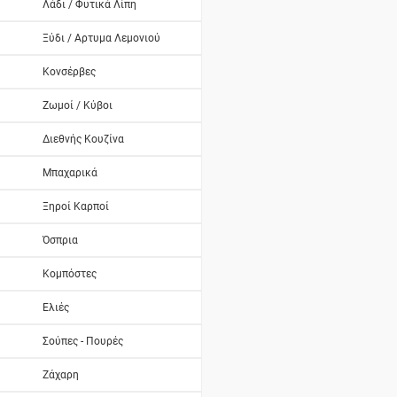
Λάδι / Φυτικά Λίπη
Ξύδι / Αρτυμα Λεμονιού
Κονσέρβες
Ζωμοί / Κύβοι
Διεθνής Κουζίνα
Μπαχαρικά
Ξηροί Καρποί
Όσπρια
Κομπόστες
Ελιές
Σούπες - Πουρές
Ζάχαρη