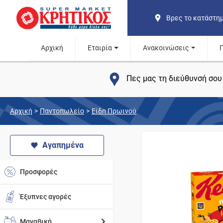
Βρες το κατάστη
Αρχική
Εταιρία
Ανακοινώσεις
Πες μας τη διεύθυνσή σου 
Αρχική
>
Παντοπωλείο
>
Είδη Πρωινού
Αγαπημένα
Προσφορές
Έξυπνες αγορές
Μαναβική