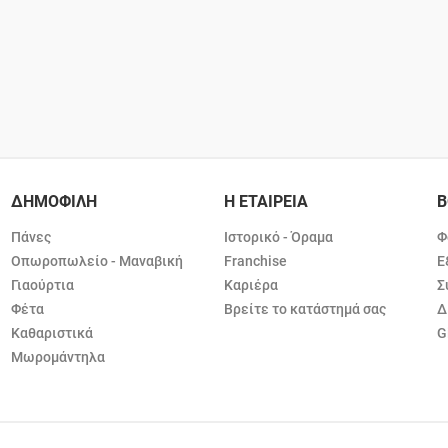
ΔΗΜΟΦΙΛΗ
Η ΕΤΑΙΡΕΙΑ
Β
Πάνες
Ιστορικό - Όραμα
Φ
Οπωροπωλείο - Μαναβική
Franchise
Ε
Γιαούρτια
Καριέρα
Σ
Φέτα
Βρείτε το κατάστημά σας
Δ
Καθαριστικά
G
Μωρομάντηλα