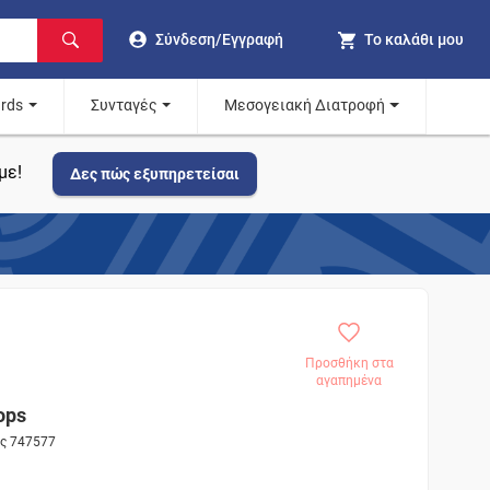
Σύνδεση/Εγγραφή
Το καλάθι μου
ards
Συνταγές
Μεσογειακή Διατροφή
με!
Δες πώς εξυπηρετείσαι
Προσθήκη στα
αγαπημένα
ops
ος 747577