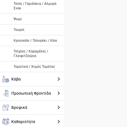
Τσιπς / Γαριδάκια / Αλμυρά
Σνακ
Ψωμί
Τουρσί
Κρουασάν / Τσουρέκι / Κέικ
Τσίχλες / Καραμέλες /
Γλειφιτζούρια
Τοματικά / Χυμός Τομάτας
Κάβα
Προσωπική Φροντίδα
Βρεφικά
Καθαριότητα