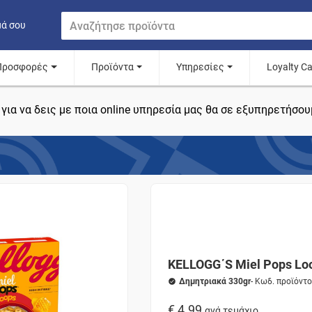
μά σου
Προσφορές
Προϊόντα
Υπηρεσίες
Loyalty C
για να δεις με ποια online υπηρεσία μας θα σε εξυπηρετήσου
KELLOGG΄S Miel Pops Lo
Δημητριακά 330gr
- Κωδ. προϊόντ
€ 4.99
ανά τεμάχιο