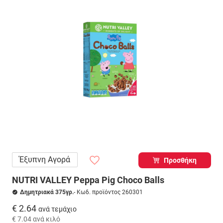
Έξυπνη Αγορά
Προσθήκη
NUTRI VALLEY Peppa Pig Choco Balls
Δημητριακά 375γρ.
- Κωδ. προϊόντος 260301
€ 2.64
ανά τεμάχιο
€ 7.04
ανά κιλό