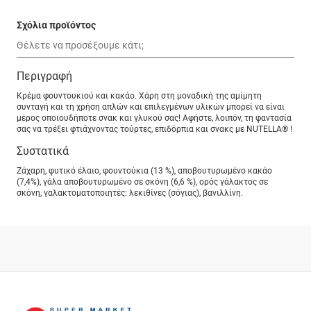
Σχόλια προϊόντος
Περιγραφή
Κρέμα φουντουκιού και κακάο. Χάρη στη μοναδική της αμίμητη
συνταγή και τη χρήση απλών και επιλεγμένων υλικών μπορεί να είναι
μέρος οποιουδήποτε σνακ και γλυκού σας! Αφήστε, λοιπόν, τη φαντασία
σας να τρέξει φτιάχνοντας τούρτες, επιδόρπια και σνακς με NUTELLA® !
Συστατικά
Ζάχαρη, φυτικό έλαιο, φουντούκια (13 %), αποβουτυρωμένο κακάο
(7,4%), γάλα αποβουτυρωμένο σε σκόνη (6,6 %), ορός γάλακτος σε
σκόνη, γαλακτοματοποιητές: λεκιθίνες (σόγιας), βανιλλίνη.