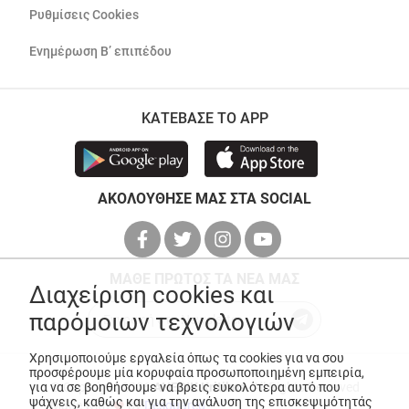
Ρυθμίσεις Cookies
Ενημέρωση Β’ επιπέδου
ΚΑΤΕΒΑΣΕ ΤΟ APP
ΑΚΟΛΟΥΘΗΣΕ ΜΑΣ ΣΤΑ SOCIAL
ΜΑΘΕ ΠΡΩΤΟΣ ΤΑ ΝΕΑ ΜΑΣ
Διαχείριση cookies και
παρόμοιων τεχνολογιών
Χρησιμοποιούμε εργαλεία όπως τα cookies για να σου
προσφέρουμε μία κορυφαία προσωποποιημένη εμπειρία,
για να σε βοηθήσουμε να βρεις ευκολότερα αυτό που
© Copyright 2026
ANEDIK Kritikos
. All Rights Reserved
ψάχνεις, καθώς και για την ανάλυση της επισκεψιμότητάς
Made with
by
Desquared