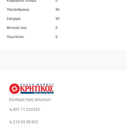
Κορεσμένα Λιπαρά
0
Υδατάνθρακες
90
Σάκχαρα
90
Φυτικές ίνες
0
Πρωτείνες
0
Εξυπηρέτηση πελατών
801 11 232425
210 55 58 832