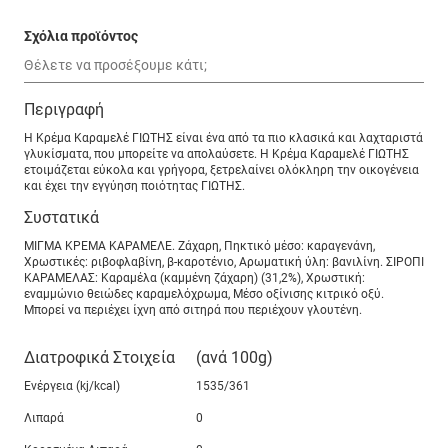
Σχόλια προϊόντος
Περιγραφή
Η Κρέμα Καραμελέ ΓΙΩΤΗΣ είναι ένα από τα πιο κλασικά και λαχταριστά
γλυκίσματα, που μπορείτε να απολαύσετε. Η Κρέμα Καραμελέ ΓΙΩΤΗΣ
ετοιμάζεται εύκολα και γρήγορα, ξετρελαίνει ολόκληρη την οικογένεια
και έχει την εγγύηση ποιότητας ΓΙΩΤΗΣ.
Συστατικά
ΜΙΓΜΑ ΚΡΕΜΑ ΚΑΡΑΜΕΛΕ. Ζάχαρη, Πηκτικό μέσο: καραγενάνη,
Χρωστικές: ριβοφλαβίνη, β-καροτένιο, Αρωματική ύλη: βανιλίνη. ΣΙΡΟΠΙ
ΚΑΡΑΜΕΛΑΣ: Καραμέλα (καμμένη ζάχαρη) (31,2%), Χρωστική:
εναμμώνιο θειώδες καραμελόχρωμα, Μέσο οξίνισης κιτρικό οξύ.
Μπορεί να περιέχει ίχνη από σιτηρά που περιέχουν γλουτένη.
Διατροφικά Στοιχεία
(ανά 100g)
Ενέργεια (kj/kcal)
1535/361
Λιπαρά
0