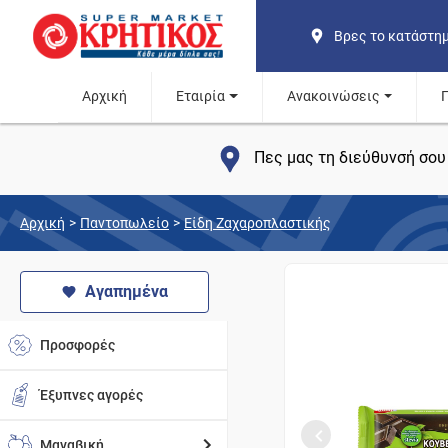
Βρες το κατάστη
Αρχική
Εταιρία
Ανακοινώσεις
Πες μας τη διεύθυνσή σου 
Αρχική
>
Παντοπωλείο
>
Είδη Ζαχαροπλαστικής
Αγαπημένα
Προσφορές
Έξυπνες αγορές
Μαναβική