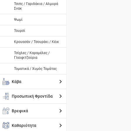
Τσιπς / Γαριδάκια / Αλμυρά
Σνακ
Ψωμί
Τουρσί
Κρουασάν / Τσουρέκι / Κέικ
Τσίχλες / Καραμέλες /
Γλειφιτζούρια
Τοματικά / Χυμός Τομάτας
Κάβα
Προσωπική Φροντίδα
Βρεφικά
Καθαριότητα