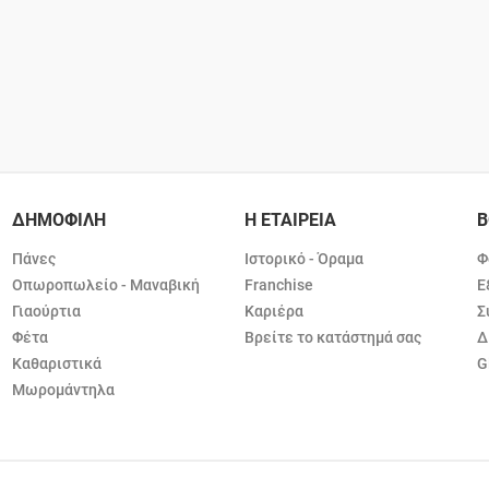
ΔΗΜΟΦΙΛΗ
Η ΕΤΑΙΡΕΙΑ
Β
Πάνες
Ιστορικό - Όραμα
Φ
Οπωροπωλείο - Μαναβική
Franchise
Ε
Γιαούρτια
Καριέρα
Σ
Φέτα
Βρείτε το κατάστημά σας
Δ
Καθαριστικά
G
Μωρομάντηλα