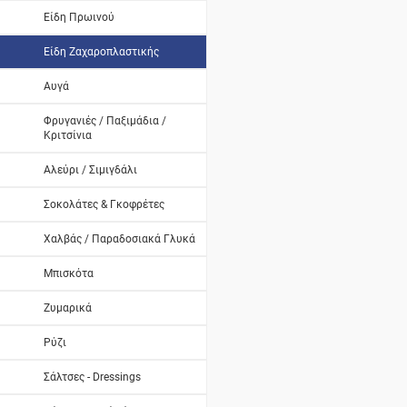
Είδη Πρωινού
Είδη Ζαχαροπλαστικής
Αυγά
Φρυγανιές / Παξιμάδια /
Κριτσίνια
Αλεύρι / Σιμιγδάλι
Σοκολάτες & Γκοφρέτες
Χαλβάς / Παραδοσιακά Γλυκά
Μπισκότα
Ζυμαρικά
Ρύζι
Σάλτσες - Dressings