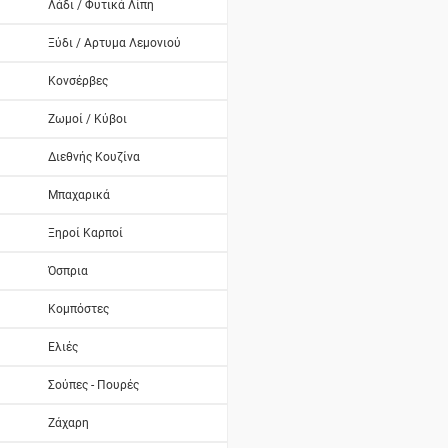
Λάδι / Φυτικά Λίπη
Ξύδι / Αρτυμα Λεμονιού
Κονσέρβες
Ζωμοί / Κύβοι
Διεθνής Κουζίνα
Μπαχαρικά
Ξηροί Καρποί
Όσπρια
Κομπόστες
Ελιές
Σούπες - Πουρές
Ζάχαρη