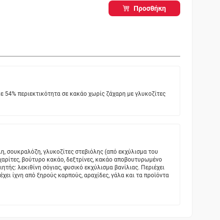
Προσθήκη
 54% περιεκτικότητα σε κακάο χωρίς ζάχαρη με γλυκoζίτες
η, σουκραλόζη, γλυκοζίτες στεβιόλης (από εκχύλισμα του
κχαρίτες, βούτυρο κακάο, δεξτρίνες, κακάο αποβουτυρωμένο
ητής: λεκιθίνη σόγιας, φυσικό εκχύλισμα βανίλιας. Περιέχει
έχει ίχνη από ξηρούς καρπούς, αραχίδες, γάλα και τα προϊόντα