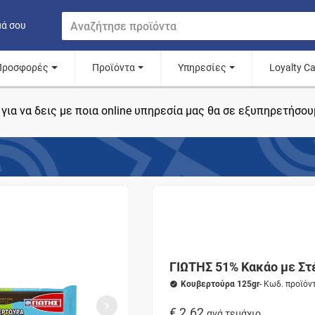
μά σου
Προσφορές
Προϊόντα
Υπηρεσίες
Loyalty C
για να δεις με ποια online υπηρεσία μας θα σε εξυπηρετήσου
ΓΙΩΤΗΣ 51% Κακάο με Στ
Κουβερτούρα 125gr
- Κωδ. προϊόν
€ 2.62
ανά τεμάχιο