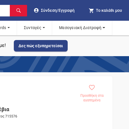
Σύνδεση/Εγγραφή
Το καλάθι μου
ards
Συνταγές
Μεσογειακή Διατροφή
με!
Δες πώς εξυπηρετείσαι
Προσθήκη στα
αγαπημένα
έβια
τος 715576