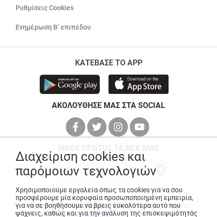
Ρυθμίσεις Cookies
Ενημέρωση Β’ επιπέδου
ΚΑΤΕΒΑΣΕ ΤΟ APP
ΑΚΟΛΟΥΘΗΣΕ ΜΑΣ ΣΤΑ SOCIAL
ΜΑΘΕ ΠΡΩΤΟΣ ΤΑ ΝΕΑ ΜΑΣ
Διαχείριση cookies και
παρόμοιων τεχνολογιών
Χρησιμοποιούμε εργαλεία όπως τα cookies για να σου
προσφέρουμε μία κορυφαία προσωποποιημένη εμπειρία,
για να σε βοηθήσουμε να βρεις ευκολότερα αυτό που
© Copyright 2026
ANEDIK Kritikos
. All Rights Reserved
ψάχνεις, καθώς και για την ανάλυση της επισκεψιμότητάς
Made with
by
Desquared