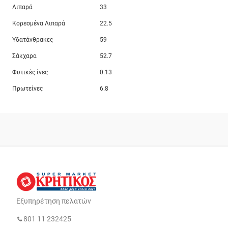
Λιπαρά
33
Κορεσμένα Λιπαρά
22.5
Υδατάνθρακες
59
Σάκχαρα
52.7
Φυτικές ίνες
0.13
Πρωτείνες
6.8
Εξυπηρέτηση πελατών
801 11 232425