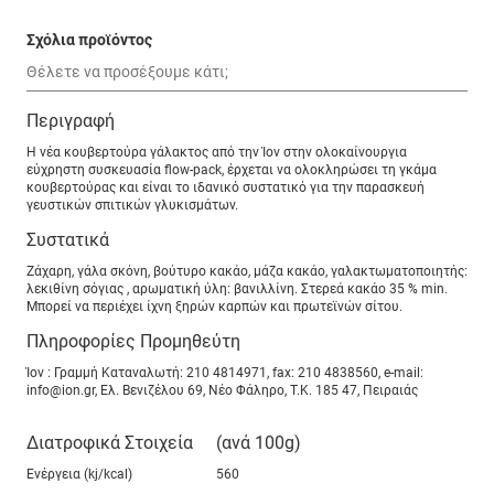
Σχόλια προϊόντος
Περιγραφή
Η νέα κουβερτούρα γάλακτος από την Ίον στην ολοκαίνουργια
εύχρηστη συσκευασία flow-pack, έρχεται να ολοκληρώσει τη γκάμα
κουβερτούρας και είναι το ιδανικό συστατικό για την παρασκευή
γευστικών σπιτικών γλυκισμάτων.
Συστατικά
Ζάχαρη, γάλα σκόνη, βούτυρο κακάο, μάζα κακάο, γαλακτωματοποιητής:
λεκιθίνη σόγιας , αρωματική ύλη: βανιλλίνη. Στερεά κακάο 35 % min.
Μπορεί να περιέχει ίχνη ξηρών καρπών και πρωτεϊνών σίτου.
Πληροφορίες Προμηθεύτη
Ίον : Γραμμή Καταναλωτή: 210 4814971, fax: 210 4838560, e-mail:
info@ion.gr, Ελ. Βενιζέλου 69, Νέο Φάληρο, Τ.Κ. 185 47, Πειραιάς
Διατροφικά Στοιχεία
(ανά 100g)
Ενέργεια (kj/kcal)
560