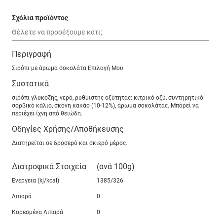
Σχόλια προϊόντος
Περιγραφή
Σιρόπι με άρωμα σοκολάτα Επιλογή Μου
Συστατικά
σιρόπι γλυκόζης, νερό, ρυθμιστής οξύτητας: κιτρικό οξύ, συντηρητικό:
σορβικό κάλιο, σκόνη κακάο (10-12%), άρωμα σοκολάτας. Μπορεί να
περιέχει ίχνη από θειώδη.
Οδηγίες Χρήσης/Αποθήκευσης
Διατηρείται σε δροσερό και σκιερό μέρος.
Διατροφικά Στοιχεία
(ανά 100g)
Ενέργεια (kj/kcal)
1385/326
Λιπαρά
0
Κορεσμένα Λιπαρά
0