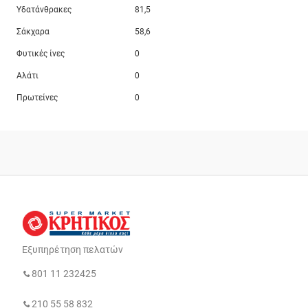
Υδατάνθρακες
81,5
Σάκχαρα
58,6
Φυτικές ίνες
0
Αλάτι
0
Πρωτείνες
0
Εξυπηρέτηση πελατών
801 11 232425
210 55 58 832