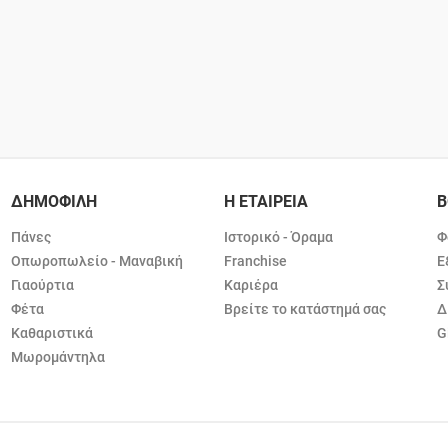
ΔΗΜΟΦΙΛΗ
Η ΕΤΑΙΡΕΙΑ
Β
Πάνες
Ιστορικό - Όραμα
Φ
Οπωροπωλείο - Μαναβική
Franchise
Ε
Γιαούρτια
Καριέρα
Σ
Φέτα
Βρείτε το κατάστημά σας
Δ
Καθαριστικά
G
Μωρομάντηλα