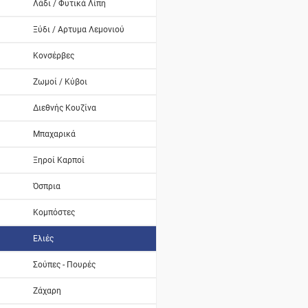
Λάδι / Φυτικά Λίπη
Ξύδι / Αρτυμα Λεμονιού
Κονσέρβες
Ζωμοί / Κύβοι
Διεθνής Κουζίνα
Μπαχαρικά
Ξηροί Καρποί
Όσπρια
Κομπόστες
Ελιές
Σούπες - Πουρές
Ζάχαρη