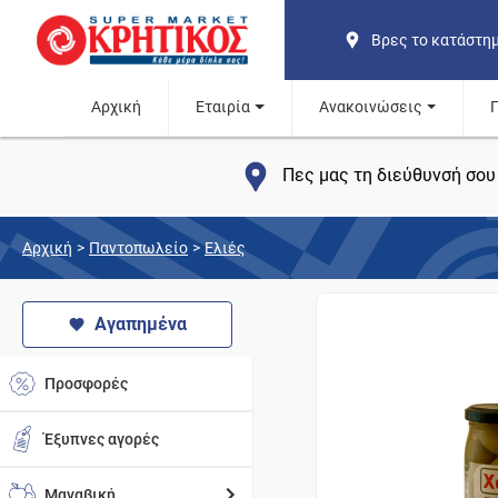
Βρες το κατάστη
Αρχική
Εταιρία
Ανακοινώσεις
Πες μας τη διεύθυνσή σου 
Αρχική
>
Παντοπωλείο
>
Ελιές
Αγαπημένα
Προσφορές
Έξυπνες αγορές
Μαναβική