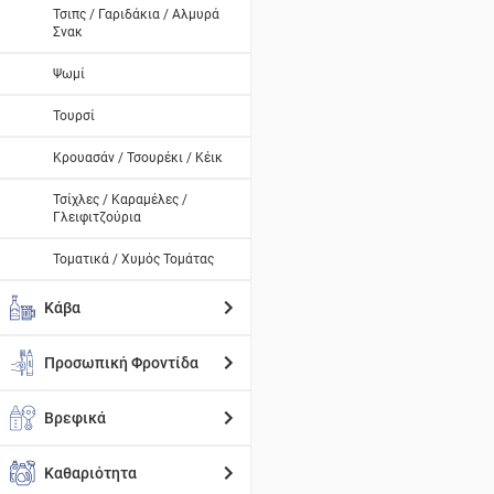
Τσιπς / Γαριδάκια / Αλμυρά
Σνακ
Ψωμί
Τουρσί
Κρουασάν / Τσουρέκι / Κέικ
Τσίχλες / Καραμέλες /
Γλειφιτζούρια
Τοματικά / Χυμός Τομάτας
Κάβα
Προσωπική Φροντίδα
Βρεφικά
Καθαριότητα