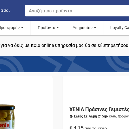
μά σου
Προσφορές
Προϊόντα
Υπηρεσίες
Loyalty C
για να δεις με ποια online υπηρεσία μας θα σε εξυπηρετήσου
XENIA Πράσινες Γεμιστέ
Ελιές Σε Άλμη 215gr
- Κωδ. προϊό
€ 4.15
ανά τεμάχιο