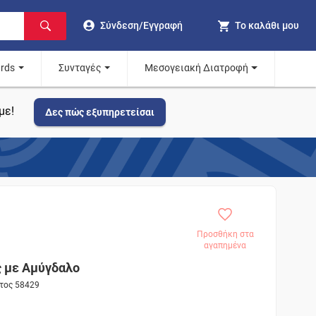
Σύνδεση/Εγγραφή
Το καλάθι μου
ards
Συνταγές
Μεσογειακή Διατροφή
με!
Δες πώς εξυπηρετείσαι
Προσθήκη στα
αγαπημένα
ς με Αμύγδαλο
ντος 58429