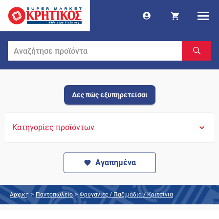
Δες πώς εξυπηρετείσαι
Κατηγορίες προϊόντων
Αγαπημένα
Αρχική
>
Παντοπωλείο
>
Φρυγανιές / Παξιμάδια / Κριτσίνια