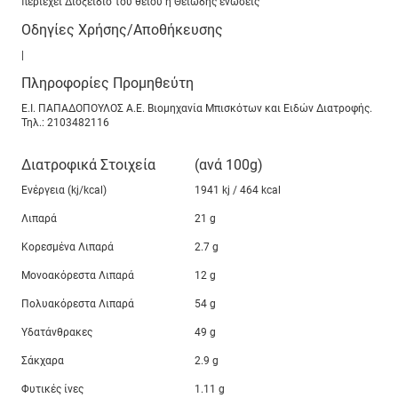
περιέχει Διοξείδιο του θείου ή Θειώδης ενώσεις
Οδηγίες Χρήσης/Αποθήκευσης
|
Πληροφορίες Προμηθεύτη
Ε.Ι. ΠΑΠΑΔΟΠΟΥΛΟΣ Α.Ε. Βιομηχανία Μπισκότων και Ειδών Διατροφής.
Τηλ.: 2103482116
Διατροφικά Στοιχεία
(ανά 100g)
Ενέργεια (kj/kcal)
1941 kj / 464 kcal
Λιπαρά
21 g
Κορεσμένα Λιπαρά
2.7 g
Μονοακόρεστα Λιπαρά
12 g
Πολυακόρεστα Λιπαρά
54 g
Υδατάνθρακες
49 g
Σάκχαρα
2.9 g
Φυτικές ίνες
1.11 g