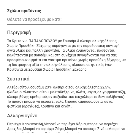
Σχόλια προϊόντος
Περιγραφή
Τα Κριτσίνια ΠΑΠΑΔΟΠΟΥΛΟΥ με Σουσάμι & αλεύρι ολικής άλεσης,
Χωρίς Προσθήκη Ζάχαρης, παράγονται με την παραδοσιακή συνταγή,
αγνά υλικά και πολλή φροντίδα. Τα υλικά ζυμώνονται, πλάθονται,
καλύπτονται με σουσάμι και στη συνέχεια σιγοψήνονται για να σας
προσφέρουν αφράτα και νόστιμα κριτσίνια χωρίς προσθήκη ζάχαρης, με
τη διατροφική αξία της ολικής άλεσης, πλούσια σε φυτικές ίνες.
Κριτσίνια με Σουσάμι Χωρίς Προσθήκη Ζάχαρης
Συστατικά
Αλεύρι σίτου, σουσάμι 23%, αλεύρι σίτου ολικής άλεσης 22,5%,
ηλιέλαιο, γλουτένη σίτου, μαλτοδεξτρίνη, αλάτι, μαγιά, ολιγοφρουκτόζη,
αλεύρι βύνης κριθαριού, αντιοξειδωτικό (εκχυλίσματα δεντρολίβανου).
To προϊόν μπορεί να περιέχει γάλα, ξηρούς καρπούς, σόγια, αυγό,
φιστίκια (αραχίδες), λούπινο και σινάπι.
Αλλεργιογόνα
Περιέχει Καρκινοειδή,Μπορεί να περιέχει Ψάρια,Μπορεί να περιέχει
Αραχίδες,Μπορεί να περιέχει Σόγια,Μπορεί να περιέχει Σινάπι,Μπορεί να