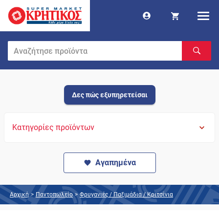
Δες πώς εξυπηρετείσαι
Κατηγορίες προϊόντων
Αγαπημένα
Αρχική
>
Παντοπωλείο
>
Φρυγανιές / Παξιμάδια / Κριτσίνια