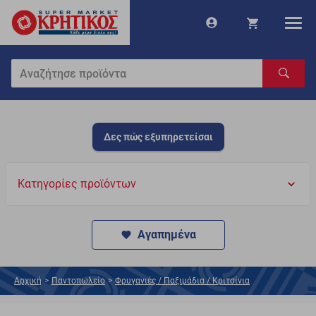
Δες πώς εξυπηρετείσαι
Κατηγορίες προϊόντων
Αγαπημένα
Αρχική
>
Παντοπωλείο
>
Φρυγανιές / Παξιμάδια / Κριτσίνια