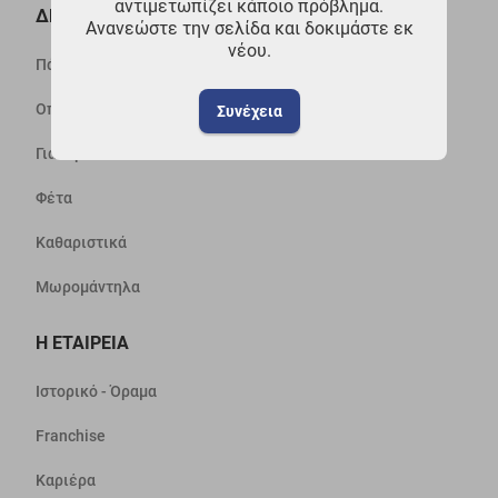
αντιμετωπίζει κάποιο πρόβλημα.
ΔΗΜΟΦΙΛΗ
Ανανεώστε την σελίδα και δοκιμάστε εκ
νέου.
Πάνες
Οπωροπωλείο - Μαναβική
Συνέχεια
Γιαούρτια
Φέτα
Καθαριστικά
Μωρομάντηλα
Η ΕΤΑΙΡΕΙΑ
Ιστορικό - Όραμα
Franchise
Καριέρα