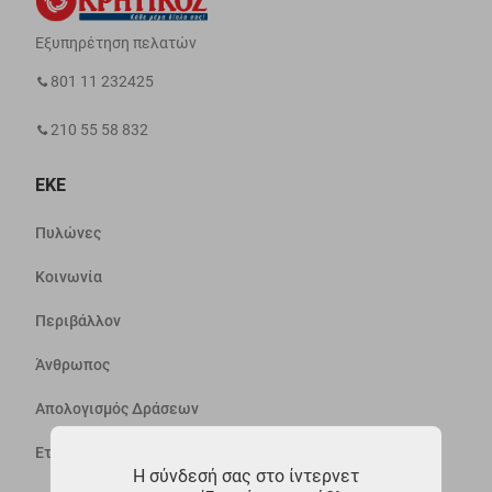
Εξυπηρέτηση πελατών
801 11 232425
210 55 58 832
ΕΚΕ
Πυλώνες
Κοινωνία
Περιβάλλον
Άνθρωπος
Απολογισμός Δράσεων
Εταιρεία
Η σύνδεσή σας στο ίντερνετ