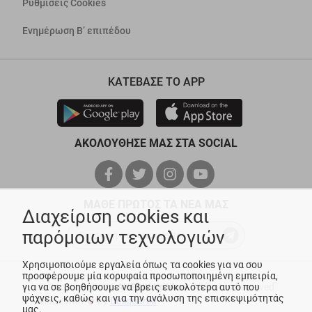
Ρυθμίσεις Cookies
Ενημέρωση Β’ επιπέδου
ΚΑΤΕΒΑΣΕ ΤΟ APP
ΑΚΟΛΟΥΘΗΣΕ ΜΑΣ ΣΤΑ SOCIAL
ΜΑΘΕ ΠΡΩΤΟΣ ΤΑ ΝΕΑ ΜΑΣ
Διαχείριση cookies και
παρόμοιων τεχνολογιών
Χρησιμοποιούμε εργαλεία όπως τα cookies για να σου
προσφέρουμε μία κορυφαία προσωποποιημένη εμπειρία,
για να σε βοηθήσουμε να βρεις ευκολότερα αυτό που
© Copyright 2026
ANEDIK Kritikos
. All Rights Reserved
ψάχνεις, καθώς και για την ανάλυση της επισκεψιμότητάς
Made with
by
Desquared
μας.