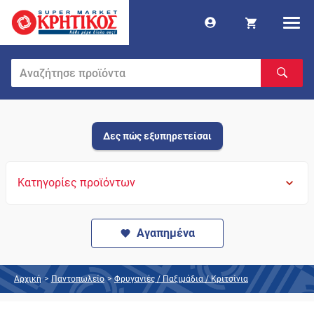
Δες πώς εξυπηρετείσαι
Κατηγορίες προϊόντων
Αγαπημένα
Αρχική
>
Παντοπωλείο
>
Φρυγανιές / Παξιμάδια / Κριτσίνια