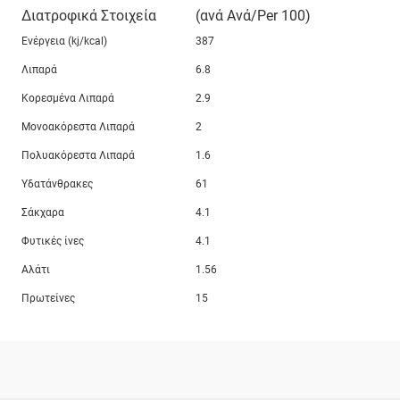
Διατροφικά Στοιχεία
(ανά Ανά/Per 100)
Ενέργεια (kj/kcal)
387
Λιπαρά
6.8
Κορεσμένα Λιπαρά
2.9
Μονοακόρεστα Λιπαρά
2
Πολυακόρεστα Λιπαρά
1.6
Υδατάνθρακες
61
Σάκχαρα
4.1
Φυτικές ίνες
4.1
Αλάτι
1.56
Πρωτείνες
15