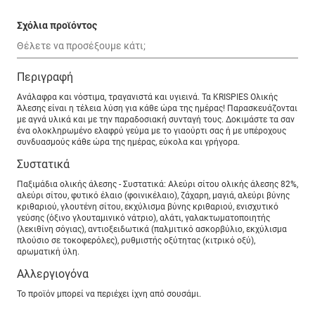
Σχόλια προϊόντος
Περιγραφή
Ανάλαφρα και νόστιμα, τραγανιστά και υγιεινά. Τα KRISPIES Ολικής
Άλεσης είναι η τέλεια λύση για κάθε ώρα της ημέρας! Παρασκευάζονται
με αγνά υλικά και με την παραδοσιακή συνταγή τους. Δοκιμάστε τα σαν
ένα ολοκληρωμένο ελαφρύ γεύμα με το γιαούρτι σας ή με υπέροχους
συνδυασμούς κάθε ώρα της ημέρας, εύκολα και γρήγορα.
Συστατικά
Παξιμάδια oλικής άλεσης - Συστατικά: Αλεύρι σίτου ολικής άλεσης 82%,
αλεύρι σίτου, φυτικό έλαιο (φοινικέλαιο), ζάχαρη, μαγιά, αλεύρι βύνης
κριθαριού, γλουτένη σίτου, εκχύλισμα βύνης κριθαριού, ενισχυτικό
γεύσης (όξινο γλουταμινικό νάτριο), αλάτι, γαλακτωματοποιητής
(λεκιθίνη σόγιας), αντιοξειδωτικά (παλμιτικό ασκορβύλιο, εκχύλισμα
πλούσιο σε τοκοφερόλες), ρυθμιστής οξύτητας (κιτρικό οξύ),
αρωματική ύλη.
Αλλεργιογόνα
To προϊόν μπορεί να περιέχει ίχνη από σουσάμι.