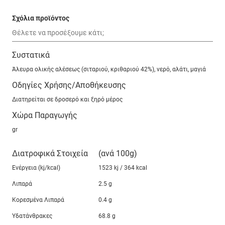
Σχόλια προϊόντος
Συστατικά
Άλευρα ολικής αλέσεως (σιταριού, κριθαριού 42%), νερό, αλάτι, μαγιά
Οδηγίες Χρήσης/Αποθήκευσης
Διατηρείται σε δροσερό και ξηρό μέρος
Χώρα Παραγωγής
gr
Διατροφικά Στοιχεία
(ανά 100g)
Ενέργεια (kj/kcal)
1523 kj / 364 kcal
Λιπαρά
2.5 g
Κορεσμένα Λιπαρά
0.4 g
Υδατάνθρακες
68.8 g