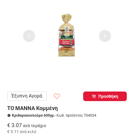
Έξυπνη Αγορά
Προσθήκη
ΤΟ ΜΑΝΝΑ Κομμένη
Κριθαροκουλούρα 600γρ.
- Κωδ. προϊόντος 704054
€ 3.07
ανά τεμάχιο
€ 5.11
ανά κιλό