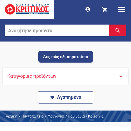
Δες πώς εξυπηρετείσαι
Κατηγορίες προϊόντων
Αγαπημένα
Αρχική
>
Παντοπωλείο
>
Φρυγανιές / Παξιμάδια / Κριτσίνια