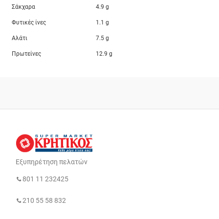
Σάκχαρα
4.9 g
Φυτικές ίνες
1.1 g
Αλάτι
7.5 g
Πρωτείνες
12.9 g
Εξυπηρέτηση πελατών
801 11 232425
210 55 58 832