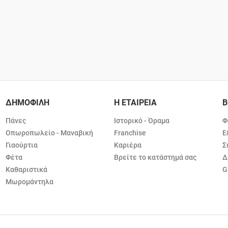
ΔΗΜΟΦΙΛΗ
Η ΕΤΑΙΡΕΙΑ
Β
Πάνες
Ιστορικό - Όραμα
Φ
Οπωροπωλείο - Μαναβική
Franchise
Ε
Γιαούρτια
Καριέρα
Σ
Φέτα
Βρείτε το κατάστημά σας
Δ
Καθαριστικά
G
Μωρομάντηλα