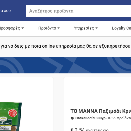
μά σου
Προσφορές
Προϊόντα
Υπηρεσίες
Loyalty C
για να δεις με ποια online υπηρεσία μας θα σε εξυπηρετήσου
ΤΟ ΜΑΝΝΑ Παξιμάδι Κρι
Συσκευασία 300γρ.
- Κωδ. προϊόν
€ 2.54
ανά τεμάχιο