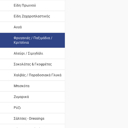
Είδη Πρωινού
Είδη Ζαχαροπλαστικής
Αυγά
Φρυγανιές / Παξιμάδια /
Κριτσίνια
Αλεύρι / Σιμιγδάλι
Σοκολάτες & Γκοφρέτες
Χαλβάς / Παραδοσιακά Γλυκά
Μπισκότα
Ζυμαρικά
Ρύζι
Σάλτσες - Dressings