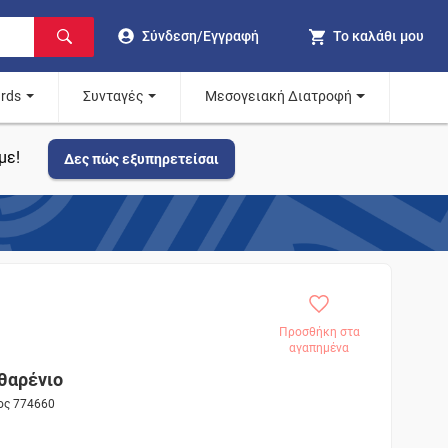
Σύνδεση/Εγγραφή
Το καλάθι μου
ards
Συνταγές
Μεσογειακή Διατροφή
με!
Δες πώς εξυπηρετείσαι
Προσθήκη στα
αγαπημένα
θαρένιο
τος 774660