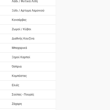
Λάδι / Φυτικά Λίπη
Ξύδι / Αρτυμα Λεμονιού
Κονσέρβες
Ζωμοί / Κύβοι
Διεθνής Κουζίνα
Μπαχαρικά
Ξηροί Καρποί
Όσπρια
Κομπόστες
Ελιές
Σούπες - Πουρές
Ζάχαρη