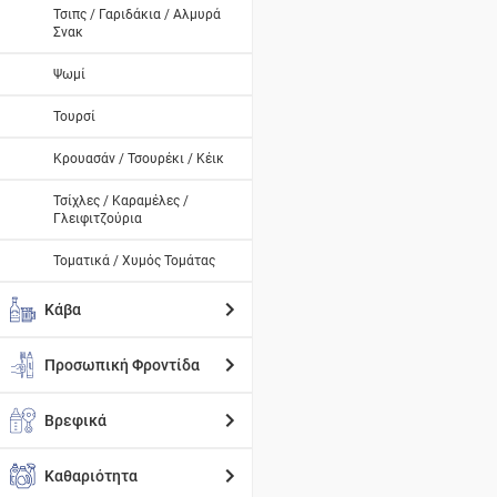
Τσιπς / Γαριδάκια / Αλμυρά
Σνακ
Ψωμί
Τουρσί
Κρουασάν / Τσουρέκι / Κέικ
Τσίχλες / Καραμέλες /
Γλειφιτζούρια
Τοματικά / Χυμός Τομάτας
Κάβα
Προσωπική Φροντίδα
Βρεφικά
Καθαριότητα